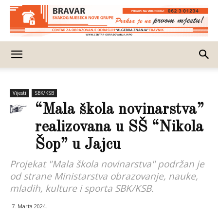
Vijesti
SBK/KSB
“Mala škola novinarstva”
realizovana u SŠ “Nikola
Šop” u Jajcu
Projekat "Mala škola novinarstva" podržan je
od strane Ministarstva obrazovanje, nauke,
mladih, kulture i sporta SBK/KSB.
7. Marta 2024.