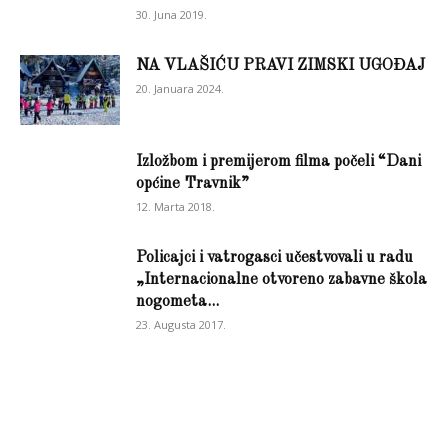
30. Juna 2019.
NA VLAŠIĆU PRAVI ZIMSKI UGOĐAJ
20. Januara 2024.
Izložbom i premijerom filma počeli “Dani
općine Travnik”
12. Marta 2018.
Policajci i vatrogasci učestvovali u radu
„Internacionalne otvoreno zabavne škola
nogometa...
23. Augusta 2017.