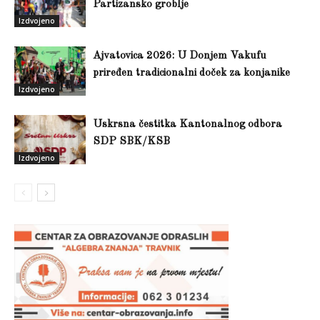
Partizansko groblje
Izdvojeno
Ajvatovica 2026: U Donjem Vakufu
priređen tradicionalni doček za konjanike
Izdvojeno
Uskrsna čestitka Kantonalnog odbora
SDP SBK/KSB
Izdvojeno