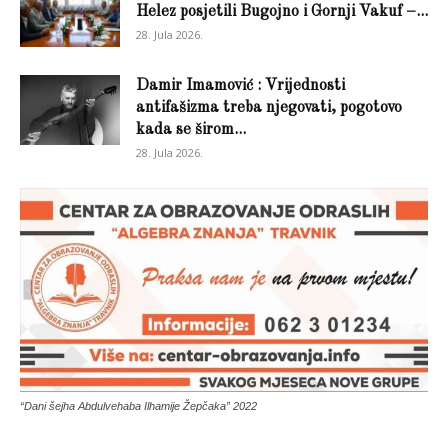
Helez posjetili Bugojno i Gornji Vakuf –...
28. Jula 2026.
Damir Imamović : Vrijednosti
antifašizma treba njegovati, pogotovo
kada se širom...
28. Jula 2026.
“Dani šejha Abdulvehaba Ilhamije Žepčaka” 2022