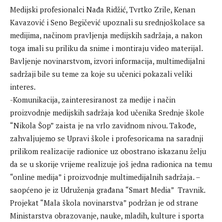
Medijski profesionalci Nađa Ridžić, Tvrtko Zrile, Kenan
Kavazović i Seno Begičević upoznali su srednjoškolace sa
medijima, načinom pravljenja medijskih sadržaja, a nakon
toga imali su priliku da snime i montiraju video materijal.
Bavljenje novinarstvom, izvori informacija, multimedijalni
sadržaji bile su teme za koje su učenici pokazali veliki
interes.
-Komunikacija, zainteresiranost za medije i način
proizvodnje medijskih sadržaja kod učenika Srednje škole
“Nikola Šop” zaista je na vrlo zavidnom nivou. Takođe,
zahvaljujemo se Upravi škole i profesoricama na saradnji
prilikom realizacije radionice uz obostrano iskazanu želju
da se u skorije vrijeme realizuje još jedna radionica na temu
“online medija” i proizvodnje multimedijalnih sadržaja. –
saopćeno je iz Udruženja građana “Smart Media” Travnik.
Projekat “Mala škola novinarstva” podržan je od strane
Ministarstva obrazovanje, nauke, mladih, kulture i sporta