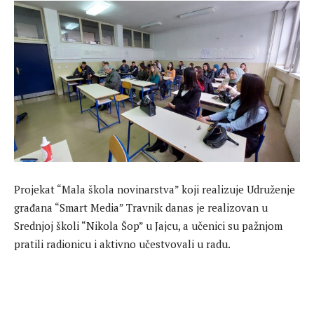
Projekat “Mala škola novinarstva” koji realizuje Udruženje
građana “Smart Media” Travnik danas je realizovan u
Srednjoj školi “Nikola Šop” u Jajcu, a učenici su pažnjom
pratili radionicu i aktivno učestvovali u radu.