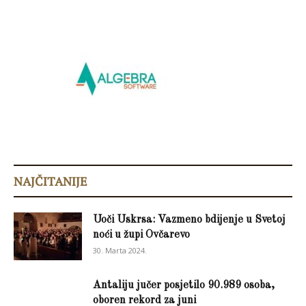
NAJČITANIJE
Uoči Uskrsa: Vazmeno bdijenje u Svetoj
noći u župi Ovčarevo
30. Marta 2024.
Antaliju jučer posjetilo 90.989 osoba,
oboren rekord za juni