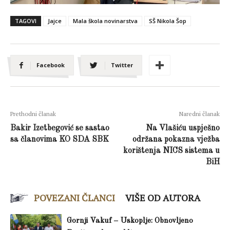
TAGOVI
Jajce
Mala škola novinarstva
SŠ Nikola Šop
Facebook
Twitter
Prethodni članak
Naredni članak
Bakir Izetbegović se sastao
Na Vlašiću uspješno
sa članovima KO SDA SBK
održana pokazna vježba
korištenja NICS sistema u
BiH
POVEZANI ČLANCI
VIŠE OD AUTORA
Gornji Vakuf – Uskoplje: Obnovljeno