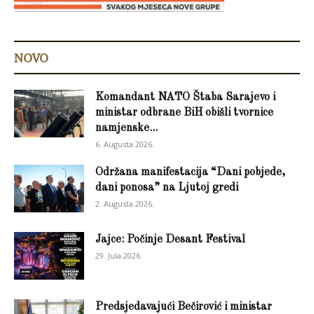
NOVO
Komandant NATO Štaba Sarajevo i
ministar odbrane BiH obišli tvornice
namjenske...
6. Augusta 2026.
Održana manifestacija “Dani pobjede,
dani ponosa” na Ljutoj gredi
2. Augusta 2026.
Jajce: Počinje Desant Festival
29. Jula 2026.
Predsjedavajući Bečirović i ministar