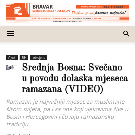
Vijesti
BiH
Izdvojeno
Srednja Bosna: Svečano
u povodu dolaska mjeseca
ramazana (VIDEO)
Ramazan je najvažniji mjesec za muslimane
širom svijeta, pa i za one koji vjekovima žive u
Bosni i Hercegovini i čuvaju ramazansku
tradiciju.