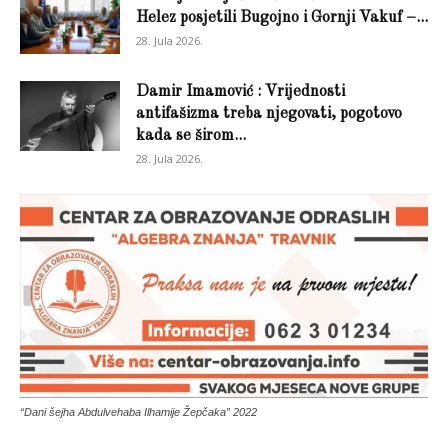
Helez posjetili Bugojno i Gornji Vakuf –...
28. Jula 2026.
Damir Imamović : Vrijednosti
antifašizma treba njegovati, pogotovo
kada se širom...
28. Jula 2026.
“Dani šejha Abdulvehaba Ilhamije Žepčaka” 2022