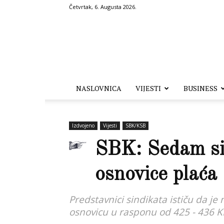
Četvrtak, 6. Augusta 2026.
Hronika.ba
NASLOVNICA
VIJESTI
BUSINESS
Izdvojeno
Vijesti
SBK/KSB
SBK: Sedam sin
osnovice plaća
Predstavnici sindikata ističu da je
osnovicu u rasponu od 425 - 436 