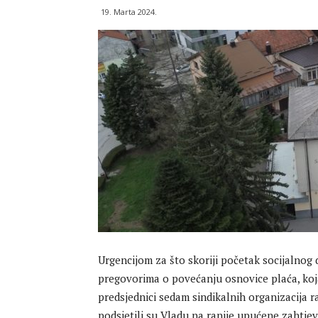
19. Marta 2024.
Urgencijom za što skoriji početak socijalnog d
pregovorima o povećanju osnovice plaća, ko
predsjednici sedam sindikalnih organizacija r
podsjetili su Vladu na ranije upućene zahtjev