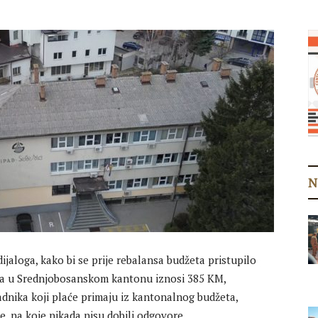
N
ijaloga, kako bi se prije rebalansa budžeta pristupilo
ja u Srednjobosanskom kantonu iznosi 385 KM,
adnika koji plaće primaju iz kantonalnog budžeta,
e, na koje nikada nisu dobili odgovore.