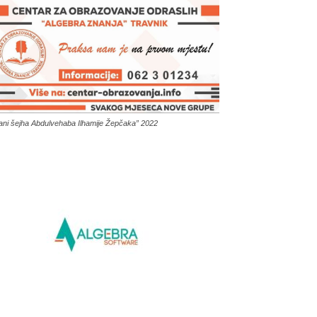
ani šejha Abdulvehaba Ilhamije Žepčaka” 2022