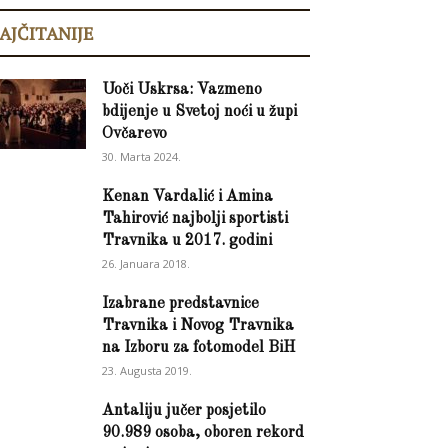
AJČITANIJE
Uoči Uskrsa: Vazmeno
bdijenje u Svetoj noći u župi
Ovčarevo
30. Marta 2024.
Kenan Vardalić i Amina
Tahirović najbolji sportisti
Travnika u 2017. godini
26. Januara 2018.
Izabrane predstavnice
Travnika i Novog Travnika
na Izboru za fotomodel BiH
23. Augusta 2019.
Antaliju jučer posjetilo
90.989 osoba, oboren rekord