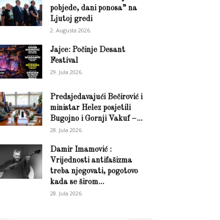
pobjede, dani ponosa” na
Ljutoj gredi
2. Augusta 2026.
Jajce: Počinje Desant
Festival
29. Jula 2026.
Predsjedavajući Bečirović i
ministar Helez posjetili
Bugojno i Gornji Vakuf –...
28. Jula 2026.
Damir Imamović :
Vrijednosti antifašizma
treba njegovati, pogotovo
kada se širom...
28. Jula 2026.