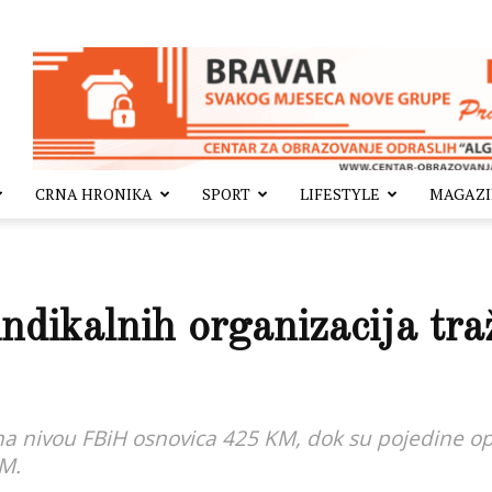
CRNA HRONIKA
SPORT
LIFESTYLE
MAGAZ
dikalnih organizacija tra
 na nivou FBiH osnovica 425 KM, dok su pojedine opć
KM.