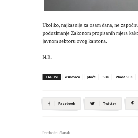
Ukoliko, najkasnije za osam dana, ne započnu 
poduzimanje Zakonom propisanih mjera kako bi 
javnom sektoru ovog kantona.
N.R.
TAGOVI
osnovica
plaće
SBK
Vlada SBK
Facebook
Twitter
Prethodni članak