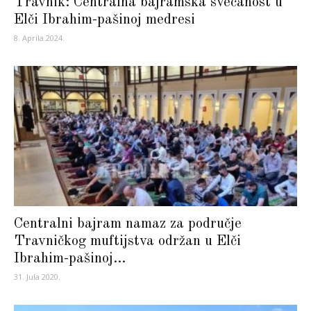
Travnik: Centralna bajramska svečanost u
Elči Ibrahim-pašinoj medresi
8. Aprila 2024.
Centralni bajram namaz za područje
Travničkog muftijstva održan u Elči
Ibrahim-pašinoj...
31. Jula 2020.