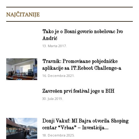
NAJČITANIJE
Tako je o Bosni govorio nobelovac Ivo
Andrić
13. Marta 2017.
Travnik: Promovisane pobjedničke
aplikacije sa IT.Reboot Challenge-a
16. Decembra 2021.
Zavrešen prvi festival joge u BIH
30. Jula 2019.
Donji Vakuf: MI Bajra otvorila Shoping
centar “Vrbas” – Investicija...
18. Decembra 2025.