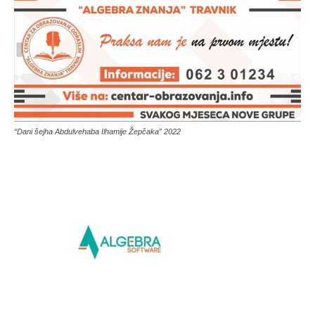
“Dani šejha Abdulvehaba Ilhamije Žepčaka” 2022