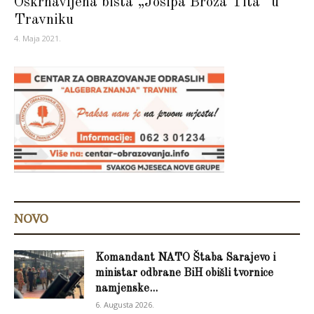
Oskrnavljena bista „Josipa Broza Tita“ u
Travniku
4. Maja 2021.
NOVO
Komandant NATO Štaba Sarajevo i
ministar odbrane BiH obišli tvornice
namjenske...
6. Augusta 2026.