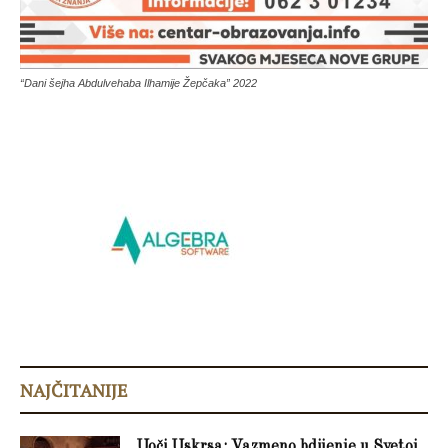
“Dani šejha Abdulvehaba Ilhamije Žepčaka” 2022
NAJČITANIJE
Uoči Uskrsa: Vazmeno bdijenje u Svetoj