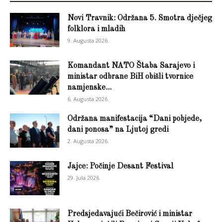
Novi Travnik: Održana 5. Smotra dječjeg
folklora i mladih
9. Augusta 2026.
Komandant NATO Štaba Sarajevo i
ministar odbrane BiH obišli tvornice
namjenske...
6. Augusta 2026.
Održana manifestacija “Dani pobjede,
dani ponosa” na Ljutoj gredi
2. Augusta 2026.
Jajce: Počinje Desant Festival
29. Jula 2026.
Predsjedavajući Bečirović i ministar