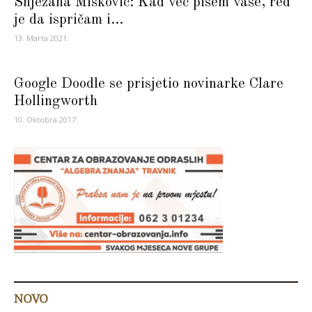
Snježana Mišković: Kad već pišem vaše, red
je da ispričam i...
13. Marta 2021.
Google Doodle se prisjetio novinarke Clare
Hollingworth
10. Oktobra 2017.
NOVO