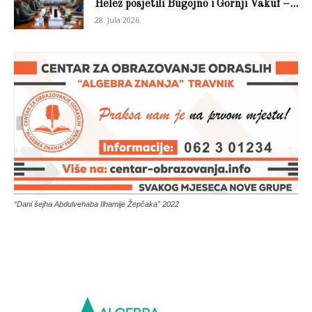
Helez posjetili Bugojno i Gornji Vakuf –...
28. Jula 2026.
“Dani šejha Abdulvehaba Ilhamije Žepčaka” 2022