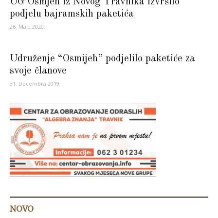
UG Osmjeh iz Novog Travnika izvršilo
podjelu bajramskih paketića
26. Maja 2020.
Udruženje “Osmijeh” podjelilo paketiće za
svoje članove
31. Decembra 2019.
NOVO