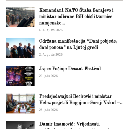
Komandant NATO Štaba Sarajevo i
ministar odbrane BiH obišli tvornice
namjenske...
6. Augusta 2026.
Održana manifestacija “Dani pobjede,
dani ponosa” na Ljutoj gredi
2. Augusta 2026.
Jajce: Počinje Desant Festival
29. Jula 2026.
Predsjedavajući Bečirović i ministar
Helez posjetili Bugojno i Gornji Vakuf –...
28. Jula 2026.
Damir Imamović : Vrijednosti