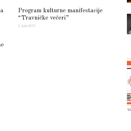
ja
Program kulturne manifestacije
“Travničke večeri”
2. Jula 2017.
ne
“D