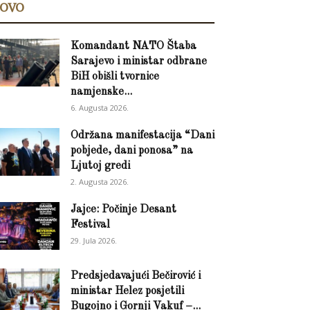
OVO
Komandant NATO Štaba
Sarajevo i ministar odbrane
BiH obišli tvornice
namjenske...
6. Augusta 2026.
Održana manifestacija “Dani
pobjede, dani ponosa” na
Ljutoj gredi
2. Augusta 2026.
Jajce: Počinje Desant
Festival
29. Jula 2026.
Predsjedavajući Bečirović i
ministar Helez posjetili
Bugojno i Gornji Vakuf –...