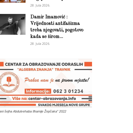
28. Jula 2026.
Damir Imamović :
Vrijednosti antifašizma
treba njegovati, pogotovo
kada se širom...
28. Jula 2026.
ani šejha Abdulvehaba Ilhamije Žepčaka” 2022