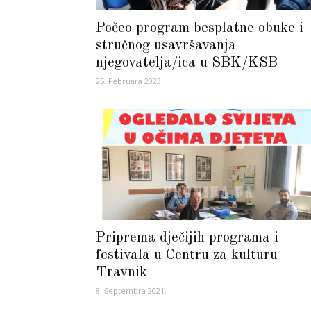
Počeo program besplatne obuke i
stručnog usavršavanja
njegovatelja/ica u SBK/KSB
25. Februara 2023.
Priprema dječijih programa i
festivala u Centru za kulturu
Travnik
8. Septembra 2021.