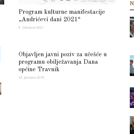
N
Program kulturne manifestacije
„Andrićevi dani 2021“
9. Oktobra 2021.
Objavljen javni poziv za učešće u
programu obilježavanja Dana
općine Travnik
10. Januara 2019.