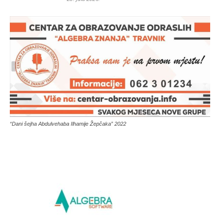
“Dani šejha Abdulvehaba Ilhamije Žepčaka” 2022