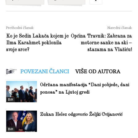
Prethodni članak
Naredni članak
Ko je Sedin Lakača kojem je
Općina Travnik: Zabrana za
Ilma Karahmet poklonila
motorne sanke na ski –
svoje srce?
stazama na Vlašiću!
POVEZANI ČLANCI
VIŠE OD AUTORA
Održana manifestacija “Dani pobjede, dani
ponosa” na Ljutoj gredi
BiH
Zukan Helez odgovorio Željki Cvijanović
BiH