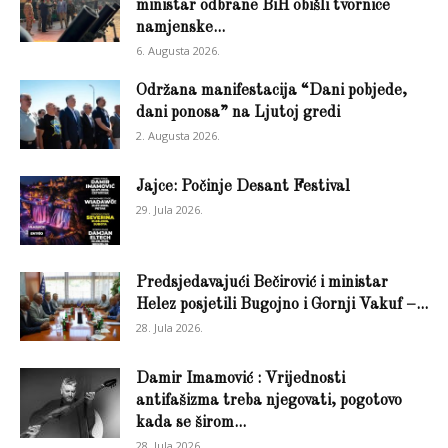
ministar odbrane BiH obišli tvornice
namjenske...
6. Augusta 2026.
Održana manifestacija “Dani pobjede,
dani ponosa” na Ljutoj gredi
2. Augusta 2026.
Jajce: Počinje Desant Festival
29. Jula 2026.
Predsjedavajući Bečirović i ministar
Helez posjetili Bugojno i Gornji Vakuf –...
28. Jula 2026.
Damir Imamović : Vrijednosti
antifašizma treba njegovati, pogotovo
kada se širom...
28. Jula 2026.