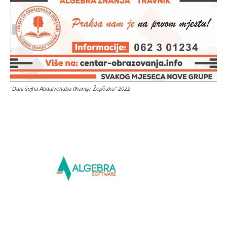
“Dani šejha Abdulvehaba Ilhamije Žepčaka” 2022