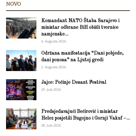
NOVO
Komandant NATO Štaba Sarajevo i
ministar odbrane BiH obišli tvornice
namjenske...
6. Augusta 2026.
Održana manifestacija “Dani pobjede,
dani ponosa” na Ljutoj gredi
2. Augusta 2026.
Jajce: Počinje Desant Festival
29. Jula 2026.
Predsjedavajući Bečirović i ministar
Helez posjetili Bugojno i Gornji Vakuf –...
28. Jula 2026.