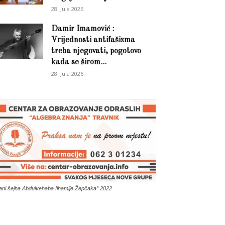
28. Jula 2026.
Damir Imamović :
Vrijednosti antifašizma
treba njegovati, pogotovo
kada se širom...
28. Jula 2026.
ani šejha Abdulvehaba Ilhamije Žepčaka” 2022