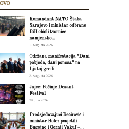
OVO
Komandant NATO Štaba
Sarajevo i ministar odbrane
BiH obišli tvornice
namjenske...
6. Augusta 2026.
Održana manifestacija “Dani
pobjede, dani ponosa” na
Ljutoj gredi
2. Augusta 2026.
Jajce: Počinje Desant
Festival
29. Jula 2026.
Predsjedavajući Bečirović i
ministar Helez posjetili
Bugojno i Gornji Vakuf –...