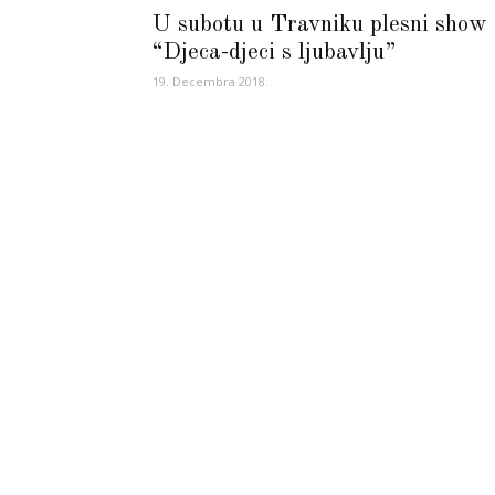
U subotu u Travniku plesni show
“Djeca-djeci s ljubavlju”
19. Decembra 2018.