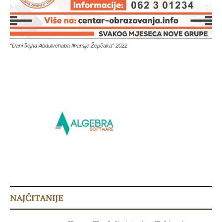
“Dani šejha Abdulvehaba Ilhamije Žepčaka” 2022
NAJČITANIJE