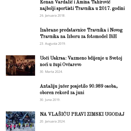
Kenan Vardalić i Amina Tahirović
najbolji sportisti Travnika u 2017. godini
26. Januara 2018.
Izabrane predstavnice Travnika i Novog
Travnika na Izboru za fotomodel BiH
23. Augusta 2019.
Uoči Uskrsa: Vazmeno bdijenje u Svetoj
noći u župi Ovčarevo
30. Marta 2024.
Antaliju jučer posjetilo 90.989 osoba,
oboren rekord za juni
30. Juna 2019.
NA VLAŠIĆU PRAVI ZIMSKI UGOĐAJ
20. Januara 2024.