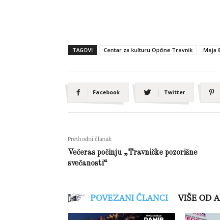
TAGOVI
Centar za kulturu Općine Travnik
Maja Đ
Facebook
Twitter
Prethodni članak
Večeras počinju „Travničke pozorišne
svečanosti“
POVEZANI ČLANCI
VIŠE OD 