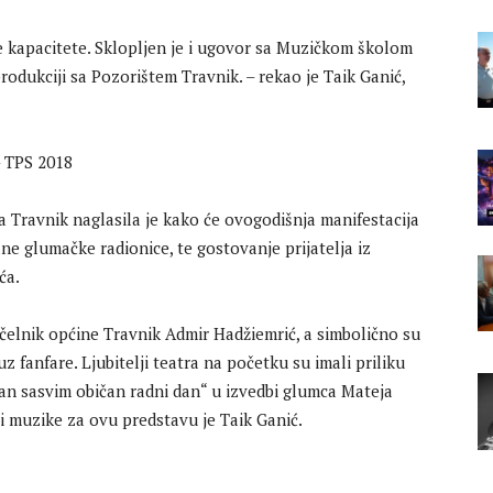
e kapacitete. Sklopljen je i ugovor sa Muzičkom školom
rodukciji sa Pozorištem Travnik. – rekao je Taik Ganić,
a Travnik naglasila je kako će ovogodišnja manifestacija
ne glumačke radionice, te gostovanje prijatelja iz
ća.
čelnik općine Travnik Admir Hadžiemrić, a simbolično su
z fanfare. Ljubitelji teatra na početku su imali priliku
an sasvim običan radni dan“ u izvedbi glumca Mateja
i muzike za ovu predstavu je Taik Ganić.