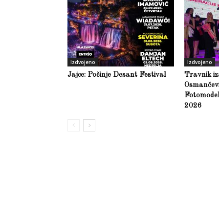
Izdvojeno
Izdvojeno
Jajce: Počinje Desant Festival
Travnik iz
Osmančević
Fotomodel
2026