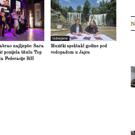
N
Izdvojeno
abrao najljepše: Sara
Muzički spektakl godine pod
 ponijela titulu Top
vodopadom u Jajcu
a Federacije BiH