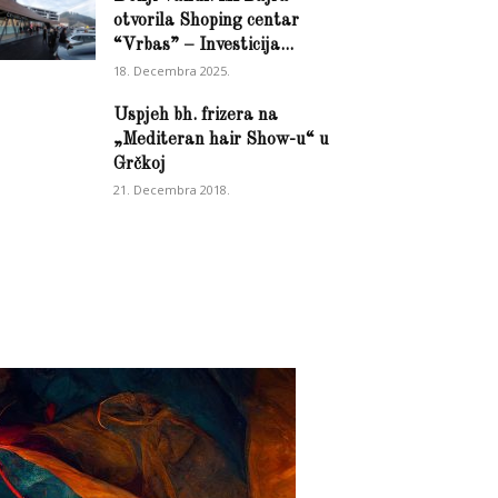
otvorila Shoping centar
“Vrbas” – Investicija...
18. Decembra 2025.
Uspjeh bh. frizera na
„Mediteran hair Show-u“ u
Grčkoj
21. Decembra 2018.