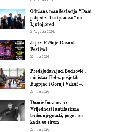
Održana manifestacija “Dani
pobjede, dani ponosa” na
Ljutoj gredi
2. Augusta 2026.
Jajce: Počinje Desant
Festival
29. Jula 2026.
Predsjedavajući Bečirović i
ministar Helez posjetili
Bugojno i Gornji Vakuf –...
28. Jula 2026.
Damir Imamović :
Vrijednosti antifašizma
treba njegovati, pogotovo
kada se širom...
28. Jula 2026.