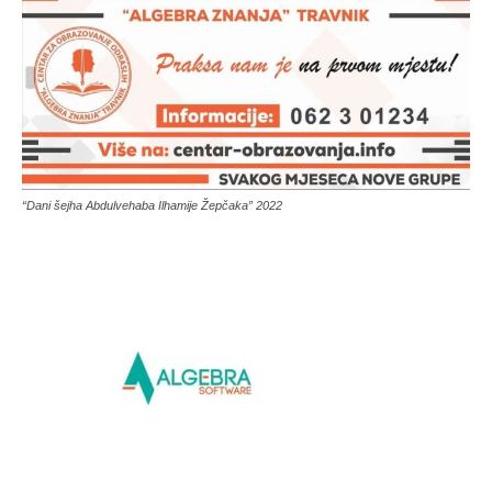
“Dani šejha Abdulvehaba Ilhamije Žepčaka” 2022