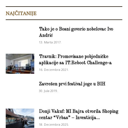
NAJČITANIJE
Tako je o Bosni govorio nobelovac Ivo
Andrić
13. Marta 2017.
Travnik: Promovisane pobjedničke
aplikacije sa IT.Reboot Challenge-a
16. Decembra 2021.
Zavrešen prvi festival joge u BIH
30. Jula 2019.
Donji Vakuf: MI Bajra otvorila Shoping
centar “Vrbas” – Investicija...
18. Decembra 2025.