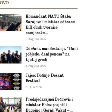
OVO
Komandant NATO Štaba
Sarajevo i ministar odbrane
BiH obišli tvornice
namjenske...
6. Augusta 2026.
Održana manifestacija “Dani
pobjede, dani ponosa” na
Ljutoj gredi
2. Augusta 2026.
Jajce: Počinje Desant
Festival
29. Jula 2026.
Predsjedavajući Bečirović i
ministar Helez posjetili
Bugojno i Gornji Vakuf –...