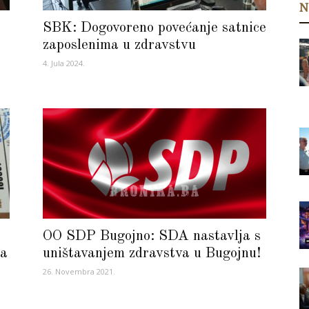
N
SBK: Dogovoreno povećanje satnice
zaposlenima u zdravstvu
4. Jula 2024.
a
OO SDP Bugojno: SDA nastavlja s
za
uništavanjem zdravstva u Bugojnu!
26. Novembra 2021.