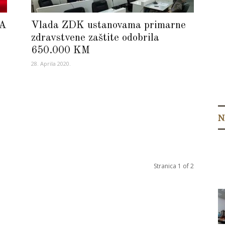
DA
Vlada ZDK ustanovama primarne
zdravstvene zaštite odobrila
650.000 KM
28. Aprila 2020.
0
N
Stranica 1 of 2