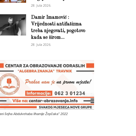
28. Jula 2026.
Damir Imamović :
Vrijednosti antifašizma
treba njegovati, pogotovo
kada se širom...
28. Jula 2026.
ani šejha Abdulvehaba Ilhamije Žepčaka” 2022