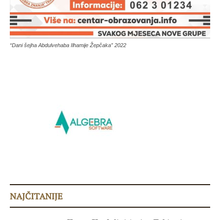
“Dani šejha Abdulvehaba Ilhamije Žepčaka” 2022
NAJČITANIJE