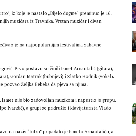
tro”, iz koje je nastalo „Bijelo dugme“ preminuo je 16.
ijih muzičara iz Travnika. Vrstan muzičar i divan
eđivao je na najpopularnijim festivalima zabavne
gović. Prvu postavu su činili Ismet Arnautalić (gitara),
tara), Gordan Matrak (bubnjevi) i Zlatko Hodnik (vokal).
je pozvao Željka Bebeka da pjeva sa njima.
 Ismet nije bio zadovoljan muzikom i napustio je grupu.
pe Ivandić), a grupi se pridružio i klavijaturista Vlado
vo na naziv “Jutro” pripadalo je Ismetu Arnautaliću, a