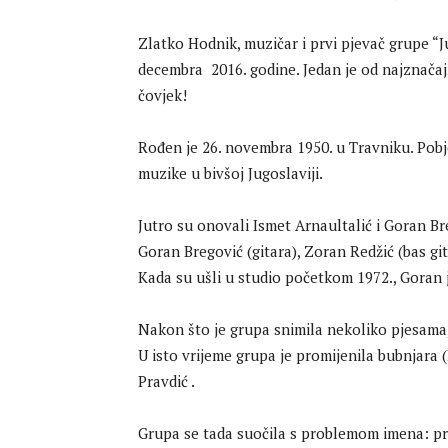
Zlatko Hodnik, muzičar i prvi pjevač grupe “Ju
decembra 2016. godine. Jedan je od najznačajn
čovjek!
Rođen je 26. novembra 1950. u Travniku. Pobj
muzike u bivšoj Jugoslaviji.
Jutro su onovali Ismet Arnaultalić i Goran Bre
Goran Bregović (gitara), Zoran Redžić (bas gi
Kada su ušli u studio početkom 1972., Goran 
Nakon što je grupa snimila nekoliko pjesama,
U isto vrijeme grupa je promijenila bubnjara (I
Pravdić .
Grupa se tada suočila s problemom imena: pra