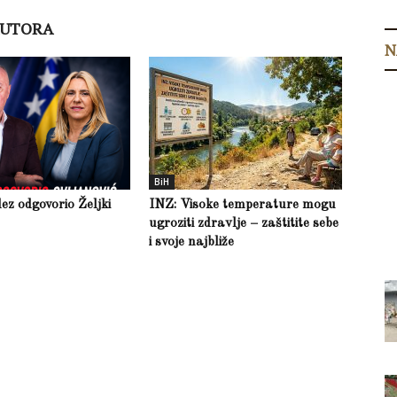
AUTORA
N
BiH
z odgovorio Željki
INZ: Visoke temperature mogu
ugroziti zdravlje – zaštitite sebe
i svoje najbliže