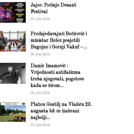
Jajce: Počinje Desant
Festival
29. Jula 2026.
Predsjedavajući Bečirović i
ministar Helez posjetili
Bugojno i Gornji Vakuf –...
28. Jula 2026.
Damir Imamović :
Vrijednosti antifašizma
treba njegovati, pogotovo
kada se širom...
28. Jula 2026.
Platou Gostilj na Vlašiću 23.
augusta bit će izabrani
najbolji...
25. Jula 2026.