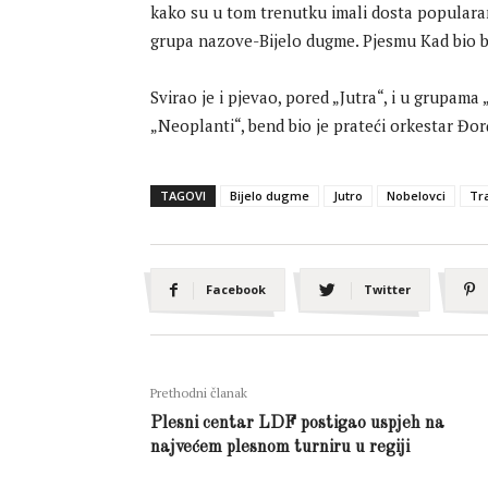
kako su u tom trenutku imali dosta popularan 
grupa nazove-Bijelo dugme. Pjesmu Kad bio b
Svirao je i pjevao, pored „Jutra“, i u grupama 
„Neoplanti“, bend bio je prateći orkestar Đor
TAGOVI
Bijelo dugme
Jutro
Nobelovci
Tr
Facebook
Twitter
Prethodni članak
Plesni centar LDF postigao uspjeh na
najvećem plesnom turniru u regiji