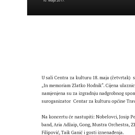
10. Maja 2017.
U sali Centra za kulturu 18. maja (četvrtak)
„In memoriam Zlatko Hodnik“. Cijena ulaznice
namjenjena su za izgradnju nadgrobnog spome
suroganizator Centar za kulturu općine Trav
Na koncertu će nastupiti: Nobelovci, Josip Pe
band, Aria Adžaip, Gong, Mustra Orchestra, ZE
Filipović, Taik Ganić i gosti iznenađenja.