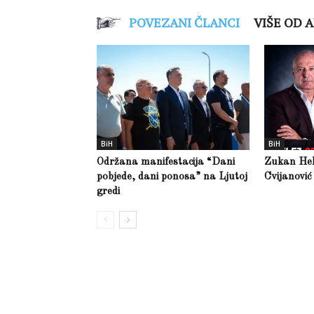
POVEZANI ČLANCI
VIŠE OD 
BiH
BiH
Održana manifestacija “Dani
Zukan Hele
pobjede, dani ponosa” na Ljutoj
Cvijanović
gredi