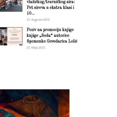
vlašićkog/travničkog sira:
Pet sireva u ekstra klasi i
10...
25. Augusta 2024.
Poziv na promociju knjige
knjige „Soda“ autorice
Spomenke Govedarica Lolić
25. Maja 2025.