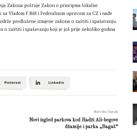
enja Zakona poštuje Zakon o principma lokalne
k sa Vladom F BiH i Federalnom upravom za CZ i nađe
podrže predložene izmjene zakona o zaštiti i spašavanju.
 o zaštiti i spašavanju koji je još prije nekoliko godina
Pinterest
Linkedin
Naredni članak
Novi izgled parkova kod Hadži Ali-begove
džamije i parka „Bagat“