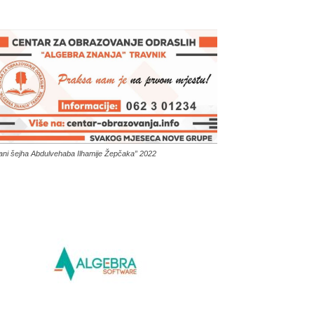
ani šejha Abdulvehaba Ilhamije Žepčaka” 2022