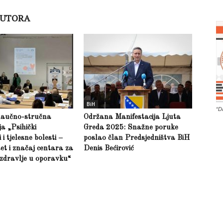
AUTORA
BiH
“D
naučno-stručna
Održana Manifestacija Ljuta
ja „Psihički
Greda 2025: Snažne poruke
i tjelesne bolesti –
poslao član Predsjedništva BiH
et i značaj centara za
Denis Bećirović
zdravlje u oporavku“