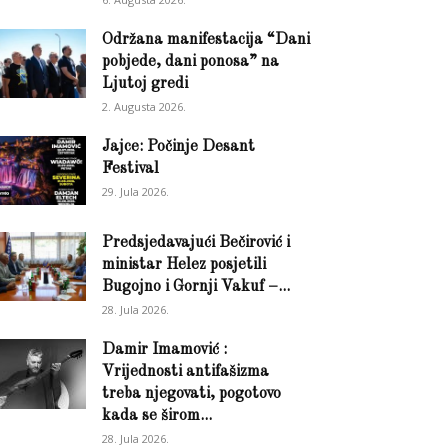
Održana manifestacija “Dani
pobjede, dani ponosa” na
Ljutoj gredi
2. Augusta 2026.
Jajce: Počinje Desant
Festival
29. Jula 2026.
Predsjedavajući Bečirović i
ministar Helez posjetili
Bugojno i Gornji Vakuf –...
28. Jula 2026.
Damir Imamović :
Vrijednosti antifašizma
treba njegovati, pogotovo
kada se širom...
28. Jula 2026.