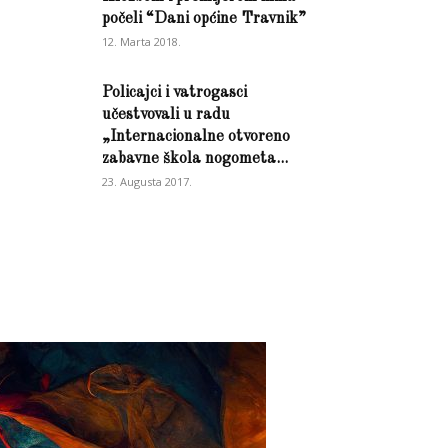
počeli “Dani općine Travnik”
12. Marta 2018.
Policajci i vatrogasci
učestvovali u radu
„Internacionalne otvoreno
zabavne škola nogometa...
23. Augusta 2017.