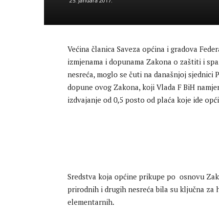
25. Januara 2017.
Većina članica Saveza općina i gradova Fede
izmjenama i dopunama Zakona o zaštiti i spaša
nesreća, moglo se čuti na današnjoj sjednici
dopune ovog Zakona, koji Vlada F BiH namjer
izdvajanje od 0,5 posto od plaća koje ide opć
Sredstva koja općine prikupe po osnovu Zakon
prirodnih i drugih nesreća bila su ključna za 
elementarnih.