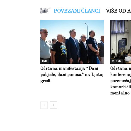
POVEZANI ČLANCI
VIŠE OD 
BiH
Vijesti
Održana manifestacija “Dani
Održana 
pobjede, dani ponosa” na Ljutoj
konferenci
gredi
poremećaji 
komorbidit
mentalno 