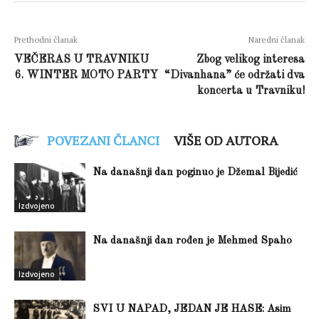
Prethodni članak
Naredni članak
VEČERAS U TRAVNIKU
Zbog velikog interesa
6. WINTER MOTO PARTY
“Divanhana” će održati dva
koncerta u Travniku!
POVEZANI ČLANCI
VIŠE OD AUTORA
Na današnji dan poginuo je Džemal Bijedić
Izdvojeno
Na današnji dan rođen je Mehmed Spaho
Izdvojeno
SVI U NAPAD, JEDAN JE HASE: Asim