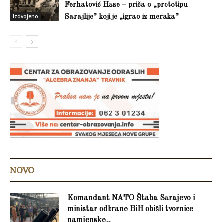
Ferhatović Hase – priča o „prototipu
Izdvojeno
Sarajlije” koji je „igrao iz meraka”
NOVO
Komandant NATO Štaba Sarajevo i
ministar odbrane BiH obišli tvornice
namjenske...