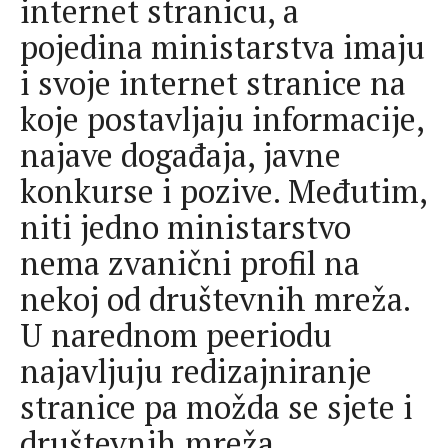
internet stranicu, a
pojedina ministarstva imaju
i svoje internet stranice na
koje postavljaju informacije,
najave događaja, javne
konkurse i pozive. Međutim,
niti jedno ministarstvo
nema zvanični profil na
nekoj od društevnih mreža.
U narednom peeriodu
najavljuju redizajniranje
stranice pa možda se sjete i
društevnih mreža.