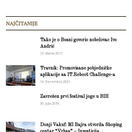
NAJČITANIJE
Tako je o Bosni govorio nobelovac Ivo
Andrić
13. Marta 2017.
Travnik: Promovisane pobjedničke
aplikacije sa IT.Reboot Challenge-a
16. Decembra 2021.
Zavrešen prvi festival joge u BIH
30. Jula 2019.
Donji Vakuf: MI Bajra otvorila Shoping
centar “Vrbas” – Investicija...