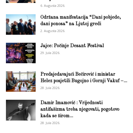
6. Augusta 2026.
Održana manifestacija “Dani pobjede,
dani ponosa” na Ljutoj gredi
2. Augusta 2026.
Jajce: Počinje Desant Festival
29. Jula 2026.
Predsjedavajući Bečirović i ministar
Helez posjetili Bugojno i Gornji Vakuf –...
28. Jula 2026.
Damir Imamović : Vrijednosti
antifašizma treba njegovati, pogotovo
kada se širom...
28. Jula 2026.