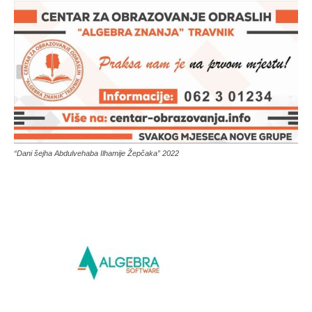
“Dani šejha Abdulvehaba Ilhamije Žepčaka” 2022