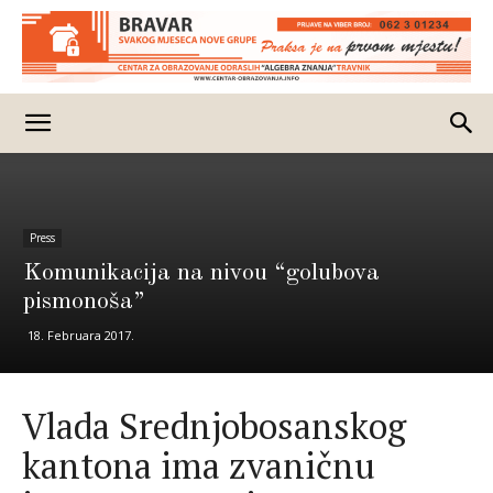
Press
Komunikacija na nivou “golubova
pismonoša”
18. Februara 2017.
Vlada Srednjobosanskog
kantona ima zvaničnu