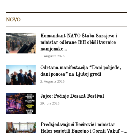
NOVO
Komandant NATO Štaba Sarajevo i
ministar odbrane BiH obišli tvornice
namjenske...
6. Augusta 2026.
Održana manifestacija “Dani pobjede,
dani ponosa” na Ljutoj gredi
2. Augusta 2026.
Jajce: Počinje Desant Festival
29. Jula 2026.
Predsjedavajući Bečirović i ministar
Helez posjetili Bugojno i Gornji Vakuf –...