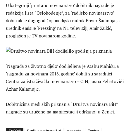
U kategoriji ‘printano novinarstvo’ dobitnik nagrade je
redakcija lista “Oslobođenje”, za ‘radijsko novinarstvo’
dobitnik je dugogodišnji medijski radnik Enver Šadinlija, a
urednik emisije ‘Pressing’ na N1 televiziji, Amir Zukić,
proglašen je TV novinarom godine.
‘Nagrada za životno djelo’ dodijeljena je Atahu Mahiću, a
‘nagradu za novinara 2016. godine’ dobili su saradnici
Centra za istraživačko novinarstvo – CIN, Jasna Fehatović i
Azhar Kalamujić.
Dobitnicima medijskih priznanja “Društva novinara BiH”
nagrade su uručene na manifestaciji održanoj u Zenici.
TAGOVI
Društvo novinara BiH
nagrade
Zenica