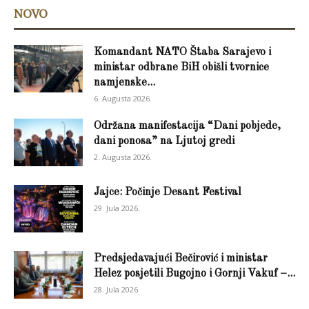
NOVO
Komandant NATO Štaba Sarajevo i
ministar odbrane BiH obišli tvornice
namjenske...
6. Augusta 2026.
Održana manifestacija “Dani pobjede,
dani ponosa” na Ljutoj gredi
2. Augusta 2026.
Jajce: Počinje Desant Festival
29. Jula 2026.
Predsjedavajući Bečirović i ministar
Helez posjetili Bugojno i Gornji Vakuf –...
28. Jula 2026.