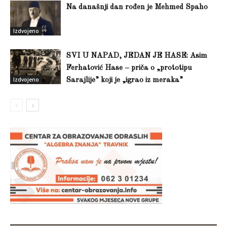
Na današnji dan rođen je Mehmed Spaho
Izdvojeno
SVI U NAPAD, JEDAN JE HASE: Asim
Ferhatović Hase – priča o „prototipu
Izdvojeno
Sarajlije” koji je „igrao iz meraka”