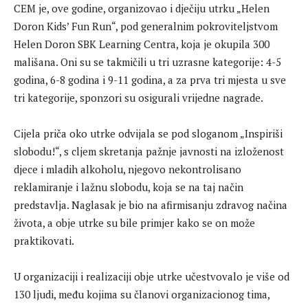
CEM je, ove godine, organizovao i dječiju utrku „Helen
Doron Kids’ Fun Run“, pod generalnim pokroviteljstvom
Helen Doron SBK Learning Centra, koja je okupila 300
mališana. Oni su se takmičili u tri uzrasne kategorije: 4-5
godina, 6-8 godina i 9-11 godina, a za prva tri mjesta u sve
tri kategorije, sponzori su osigurali vrijedne nagrade.
Cijela priča oko utrke odvijala se pod sloganom „Inspiriši
slobodu!“, s cljem skretanja pažnje javnosti na izloženost
djece i mladih alkoholu, njegovo nekontrolisano
reklamiranje i lažnu slobodu, koja se na taj način
predstavlja. Naglasak je bio na afirmisanju zdravog načina
života, a obje utrke su bile primjer kako se on može
praktikovati.
U organizaciji i realizaciji obje utrke učestvovalo je više od
130 ljudi, među kojima su članovi organizacionog tima,