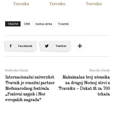
TAGOVI
CEM
noćna utrka
Travnik
Facebook
Twitter
Prethodni članak
Naredni članak
Internacionalni univerzitet
Maksimalan broj učesnika
Travnik je zvanični partner
na drugoj Noćnoj utrci u
Međunarodnog festivala
Travniku – Dukat fit za 700
„Poslovni uspjeh i Noć
trkača
evropskih nagrada“