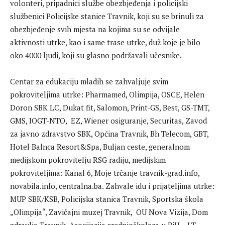
volonteri, pripadnici službe obezbjeđenja i policijski
službenici Policijske stanice Travnik, koji su se brinuli za
obezbjeđenje svih mjesta na kojima su se odvijale
aktivnosti utrke, kao i same trase utrke, duž koje je bilo
oko 4000 ljudi, koji su glasno podržavali učesnike.
Centar za edukaciju mladih se zahvaljuje svim
pokroviteljima utrke: Pharmamed, Olimpija, OSCE, Helen
Doron SBK LC, Dukat fit, Salomon, Print-GS, Best, GS-TMT,
GMS, IOGT-NTO, EZ, Wiener osiguranje, Securitas, Zavod
za javno zdravstvo SBK, Općina Travnik, Bh Telecom, GBT,
Hotel Balnca Resort&Spa, Buljan ceste, generalnom
medijskom pokrovitelju RSG radiju, medijskim
pokroviteljima: Kanal 6, Moje trčanje travnik-grad.info,
novabila.info, centralna.ba. Zahvale idu i prijateljima utrke:
MUP SBK/KSB, Policijska stanica Travnik, Sportska škola
„Olimpija“, Zavičajni muzej Travnik, OU Nova Vizija, Dom