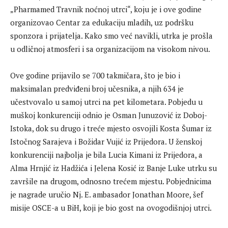
„Pharmamed Travnik noćnoj utrci“, koju je i ove godine
organizovao Centar za edukaciju mladih, uz podršku
sponzora i prijatelja. Kako smo već navikli, utrka je prošla
u odličnoj atmosferi i sa organizacijom na visokom nivou.
Ove godine prijavilo se 700 takmičara, što je bio i
maksimalan predviđeni broj učesnika, a njih 634 je
učestvovalo u samoj utrci na pet kilometara. Pobjedu u
muškoj konkurenciji odnio je Osman Junuzović iz Doboj-
Istoka, dok su drugo i treće mjesto osvojili Kosta Šumar iz
Istočnog Sarajeva i Božidar Vujić iz Prijedora. U ženskoj
konkurenciji najbolja je bila Lucia Kimani iz Prijedora, a
Alma Hrnjić iz Hadžića i Jelena Kosić iz Banje Luke utrku su
završile na drugom, odnosno trećem mjestu. Pobjednicima
je nagrade uručio Nj. E. ambasador Jonathan Moore, šef
misije OSCE-a u BiH, koji je bio gost na ovogodišnjoj utrci.