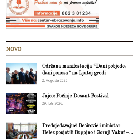
NOVO
Održana manifestacija “Dani pobjede,
dani ponosa” na Ljutoj gredi
2. Augusta 2026.
Jajce: Počinje Desant Festival
29. Jula 2026.
Predsjedavajući Bečirović i ministar
Helez posjetili Bugojno i Gornji Vakuf –...