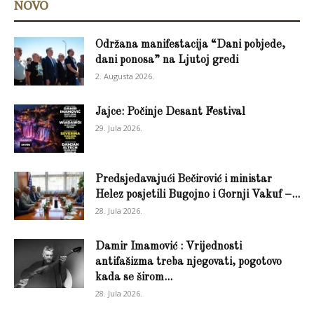
NOVO
Održana manifestacija “Dani pobjede,
dani ponosa” na Ljutoj gredi
2. Augusta 2026.
Jajce: Počinje Desant Festival
29. Jula 2026.
Predsjedavajući Bečirović i ministar
Helez posjetili Bugojno i Gornji Vakuf –...
28. Jula 2026.
Damir Imamović : Vrijednosti
antifašizma treba njegovati, pogotovo
kada se širom...
28. Jula 2026.