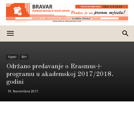
Vijesti
BiH
Održano predavanje o Erasmus+
programu u akademskoj 2017/2018.
godini
19. Novembra 2017.