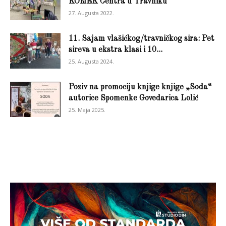
KOMEK Centra u Travniku
27. Augusta 2022.
11. Sajam vlašićkog/travničkog sira: Pet
sireva u ekstra klasi i 10...
25. Augusta 2024.
Poziv na promociju knjige knjige „Soda“
autorice Spomenke Govedarica Lolić
25. Maja 2025.