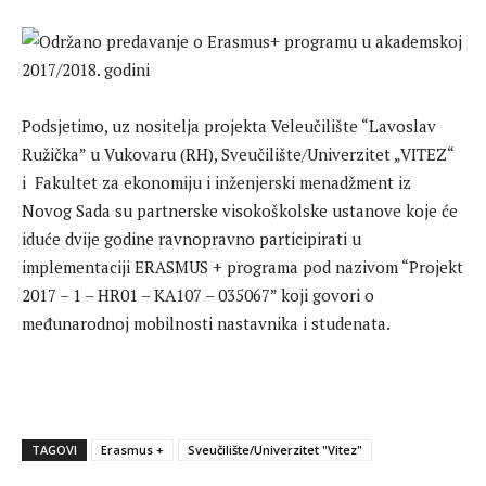
Podsjetimo, uz nositelja projekta Veleučilište “Lavoslav
Ružička” u Vukovaru (RH), Sveučilište/Univerzitet „VITEZ“
i Fakultet za ekonomiju i inženjerski menadžment iz
Novog Sada su partnerske visokoškolske ustanove koje će
iduće dvije godine ravnopravno participirati u
implementaciji ERASMUS + programa pod nazivom “Projekt
2017 – 1 – HR01 – KA107 – 035067” koji govori o
međunarodnoj mobilnosti nastavnika i studenata.
TAGOVI
Erasmus +
Sveučilište/Univerzitet "Vitez"