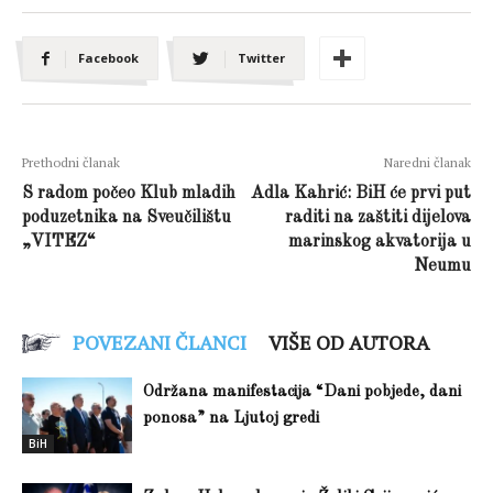
Facebook
Twitter
Prethodni članak
Naredni članak
S radom počeo Klub mladih
Adla Kahrić: BiH će prvi put
poduzetnika na Sveučilištu
raditi na zaštiti dijelova
„VITEZ“
marinskog akvatorija u
Neumu
POVEZANI ČLANCI
VIŠE OD AUTORA
Održana manifestacija “Dani pobjede, dani
ponosa” na Ljutoj gredi
BiH