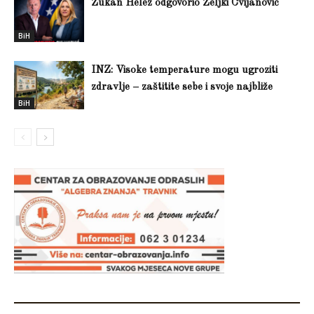
Zukan Helez odgovorio Željki Cvijanović
BiH
INZ: Visoke temperature mogu ugroziti
zdravlje – zaštitite sebe i svoje najbliže
BiH