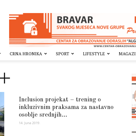
CRNA HRONIKA
SPORT
LIFESTYLE
MAGAZ
 +
Inclusion projekat – trening o
inkluzivnim praksama za nastavno
osoblje srednjih...
14. Juna 2019.