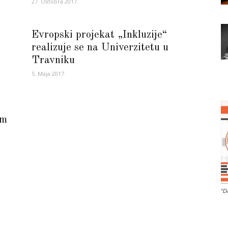
27. Oktobra 2017.
Evropski projekat „Inkluzije“
realizuje se na Univerzitetu u
Travniku
5. Maja 2017.
om
“D