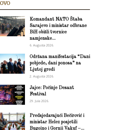
OVO
Komandant NATO Štaba
Sarajevo i ministar odbrane
BiH obišli tvornice
namjenske...
6. Augusta 2026.
Održana manifestacija “Dani
pobjede, dani ponosa” na
Ljutoj gredi
2. Augusta 2026.
Jajce: Počinje Desant
Festival
29. Jula 2026.
Predsjedavajući Bečirović i
ministar Helez posjetili
Bugojno i Gornji Vakuf –...