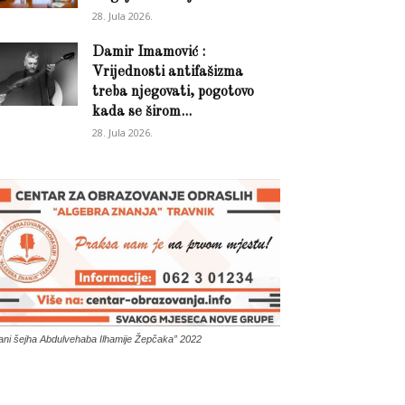
28. Jula 2026.
Damir Imamović :
Vrijednosti antifašizma
treba njegovati, pogotovo
kada se širom...
28. Jula 2026.
ani šejha Abdulvehaba Ilhamije Žepčaka” 2022