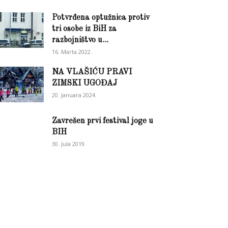
Potvrđena optužnica protiv
tri osobe iz BiH za
razbojništvo u...
16. Marta 2022.
NA VLAŠIĆU PRAVI
ZIMSKI UGOĐAJ
20. Januara 2024.
Zavrešen prvi festival joge u
BIH
30. Jula 2019.