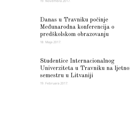
19. Novembra 2017.
Danas u Travniku počinje
Međunarodna konferencija o
predškolskom obrazovanju
18. Maja 2017.
Studentice Internacionalnog
Univerziteta u Travniku na ljetn
semestru u Litvaniji
19. Februara 2017.