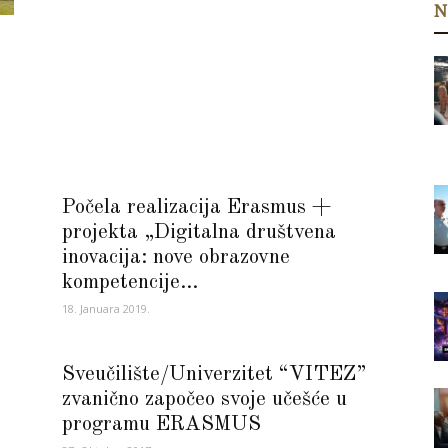
N
Počela realizacija Erasmus +
projekta „Digitalna društvena
inovacija: nove obrazovne
kompetencije...
18. Januara 2019.
Sveučilište/Univerzitet “VITEZ”
zvanično započeo svoje učešće u
programu ERASMUS