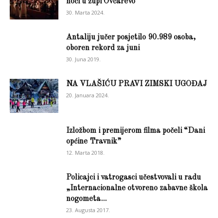
noći u župi Ovčarevo
30. Marta 2024.
Antaliju jučer posjetilo 90.989 osoba,
oboren rekord za juni
30. Juna 2019.
NA VLAŠIĆU PRAVI ZIMSKI UGOĐAJ
20. Januara 2024.
Izložbom i premijerom filma počeli “Dani
općine Travnik”
12. Marta 2018.
Policajci i vatrogasci učestvovali u radu
„Internacionalne otvoreno zabavne škola
nogometa...
23. Augusta 2017.