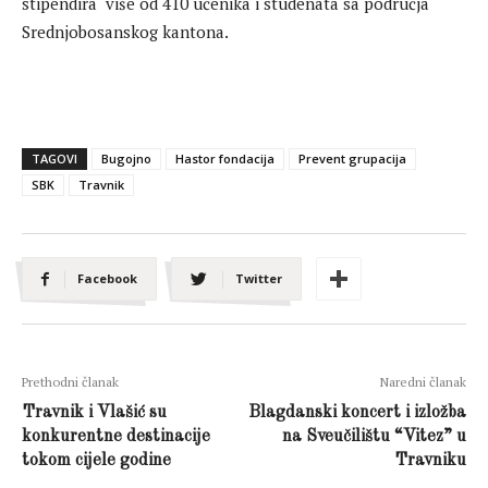
stipendira više od 410 učenika i studenata sa područja
Srednjobosanskog kantona.
TAGOVI
Bugojno
Hastor fondacija
Prevent grupacija
SBK
Travnik
Facebook
Twitter
Prethodni članak
Naredni članak
Travnik i Vlašić su
Blagdanski koncert i izložba
konkurentne destinacije
na Sveučilištu “Vitez” u
tokom cijele godine
Travniku