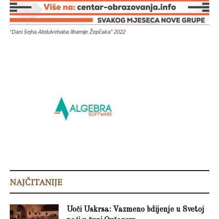
“Dani šejha Abdulvehaba Ilhamije Žepčaka” 2022
NAJČITANIJE
Uoči Uskrsa: Vazmeno bdijenje u Svetoj