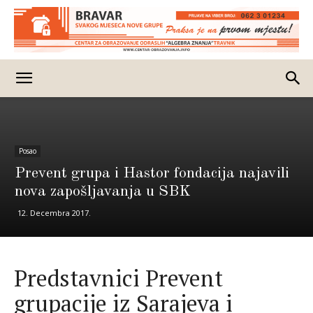
Posao
Prevent grupa i Hastor fondacija najavili
nova zapošljavanja u SBK
12. Decembra 2017.
Predstavnici Prevent
grupacije iz Sarajeva i