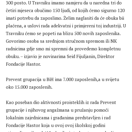
300 posto. U Travniku imamo namjeru da u naredna tri do
četiri mjeseca obučimo 150 ljudi, od kojih ćemo sigurno 120
imati potrebu da zaposlimo. Želim naglasiti da će obuka bii
plaćena, a uslovi rada adekvatni i primjereni toj industriji. U
Travniku ćemo se popeti na blizu 500 novih zaposlenika.
Govorimo osoba sa srednjom stručnom spremom ili NK
radnicima gdje smo mi spremni da provedemo kompletnu
obuku. – izjavio je novinarima Seid Fijuljanin, Direktor
Fondacije Hastor.
Prevent grupacija u BiH ima 7.000 zaposlenih,a u svijetu
oko 15.000 zaposlenih.
Kao poseban dio aktivnosti proisteklih iz rada Prevent
grupacije i njihovog angažmana u pružanju pomoći
lokalnim zajednicama i građanima predstavljen i rad
Fondacije Hastor koja u ovoj ovoj školskoj godini