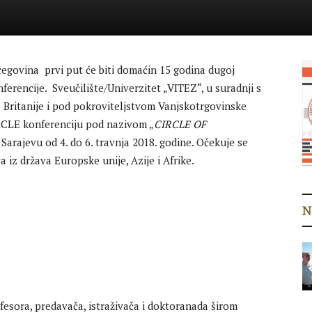
cegovina prvi put će biti domaćin 15 godina dugoj
erencije. Sveučilište/Univerzitet „VITEZ“, u suradnji s
 Britanije i pod pokroviteljstvom Vanjskotrgovinske
CLE konferenciju pod nazivom „
CIRCLE OF
u Sarajevu od 4. do 6. travnja 2018. godine. Očekuje se
a iz država Europske unije, Azije i Afrike.
N
esora, predavača, istraživača i doktoranada širom