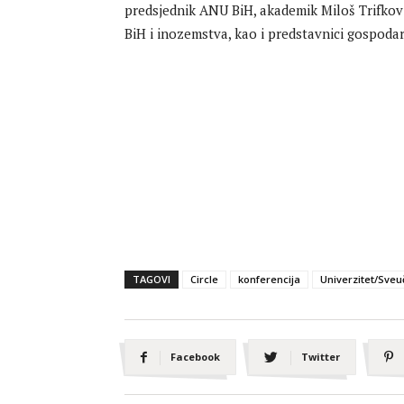
predsjednik ANU BiH, akademik Miloš Trifkovi
BiH i inozemstva, kao i predstavnici gospodars
TAGOVI
Circle
konferencija
Univerzitet/Sveuč
Facebook
Twitter