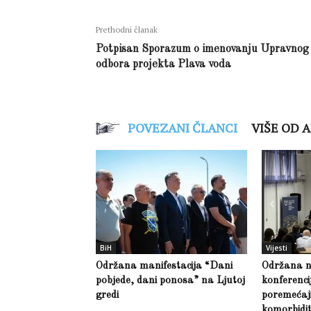
Prethodni članak
Potpisan Sporazum o imenovanju Upravnog
odbora projekta Plava voda
POVEZANI ČLANCI
VIŠE OD 
BiH
Vijesti
Održana manifestacija “Dani
Održana 
pobjede, dani ponosa” na Ljutoj
konferenci
gredi
poremećaji 
komorbidit