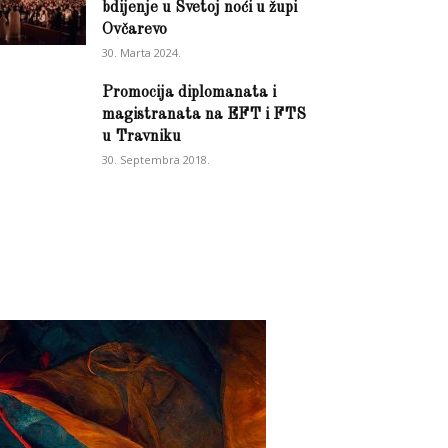
bdijenje u Svetoj noći u župi
Ovčarevo
30. Marta 2024.
Promocija diplomanata i
magistranata na EFT i FTS
u Travniku
30. Septembra 2018.