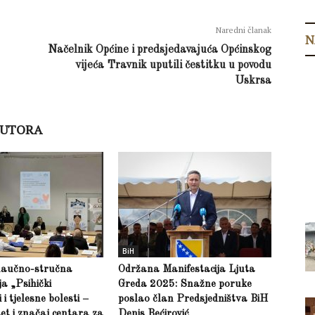
Naredni članak
N
Načelnik Općine i predsjedavajuća Općinskog
vijeća Travnik uputili čestitku u povodu
Uskrsa
AUTORA
BiH
naučno-stručna
Održana Manifestacija Ljuta
ja „Psihički
Greda 2025: Snažne poruke
i tjelesne bolesti –
poslao član Predsjedništva BiH
et i značaj centara za
Denis Bećirović