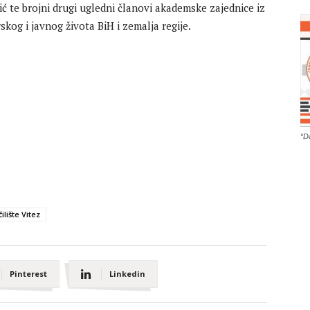
ć te brojni drugi ugledni članovi akademske zajednice iz
kog i javnog života BiH i zemalja regije.
“D
ilište Vitez
Pinterest
Linkedin