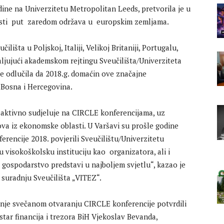
dine na Univerzitetu Metropolitan Leeds, pretvorila je u
esti put zaredom održava u europskim zemljama.
lišta u Poljskoj, Italiji, Velikoj Britaniji, Portugalu,
valjujući akademskom rejtingu Sveučilišta/Univerziteta
e odlučila da 2018.g. domaćin ove značajne
 Bosna i Hercegovina.
e aktivno sudjeluje na CIRCLE konferencijama, uz
va iz ekonomske oblasti. U Varšavi su prošle godine
rencije 2018. povjerili Sveučilištu/Univerzitetu
 visokoškolsku instituciju kao organizatora, ali i
gospodarstvo predstavi u najboljem svjetlu“, kazao je
 suradnju Sveučilišta „VITEZ“.
anje svečanom otvaranju CIRCLE konferencije potvrdili
star financija i trezora BiH Vjekoslav Bevanda,