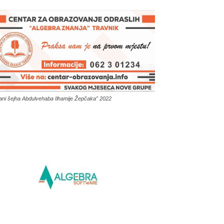
ani šejha Abdulvehaba Ilhamije Žepčaka” 2022