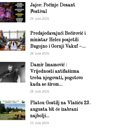
Jajce: Počinje Desant
Festival
29. Jula 2026.
Predsjedavajući Bečirović i
ministar Helez posjetili
Bugojno i Gornji Vakuf –...
28. Jula 2026.
Damir Imamović :
Vrijednosti antifašizma
treba njegovati, pogotovo
kada se širom...
28. Jula 2026.
Platou Gostilj na Vlašiću 23.
augusta bit će izabrani
najbolji...
25. Jula 2026.