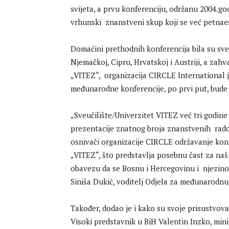
svijeta, a prvu konferenciju, održanu 2004.go
vrhunski znanstveni skup koji se već petna
Domaćini prethodnih konferencija bila su sveuči
Njemačkoj, Cipru, Hrvatskoj i Austriji, a zah
„VITEZ“, organizacija CIRCLE International j
međunarodne konferencije, po prvi put, bude
„Sveučilište/Univerzitet VITEZ već tri godin
prezentacije znatnog broja znanstvenih rado
osnivači organizacije CIRCLE održavanje konfe
„VITEZ“, što predstavlja posebnu čast za našu
obavezu da se Bosnu i Hercegovinu i njezino 
Siniša Dukić, voditelj Odjela za međunarodnu
Također, dodao je i kako su svoje prisustvov
Visoki predstavnik u BiH Valentin Inzko, mini