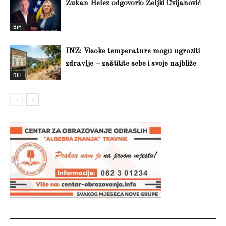
Zukan Helez odgovorio Željki Cvijanović
BiH
INZ: Visoke temperature mogu ugroziti
zdravlje – zaštitite sebe i svoje najbliže
BiH