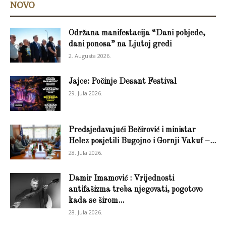
NOVO
Održana manifestacija “Dani pobjede,
dani ponosa” na Ljutoj gredi
2. Augusta 2026.
Jajce: Počinje Desant Festival
29. Jula 2026.
Predsjedavajući Bečirović i ministar
Helez posjetili Bugojno i Gornji Vakuf –...
28. Jula 2026.
Damir Imamović : Vrijednosti
antifašizma treba njegovati, pogotovo
kada se širom...
28. Jula 2026.