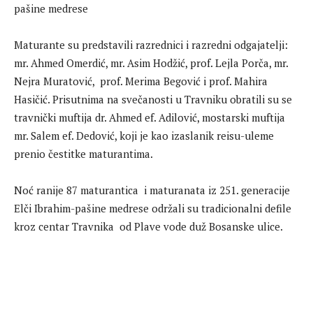
Maturante su predstavili razrednici i razredni odgajatelji:
mr. Ahmed Omerdić, mr. Asim Hodžić, prof. Lejla Porča, mr.
Nejra Muratović, prof. Merima Begović i prof. Mahira
Hasičić. Prisutnima na svečanosti u Travniku obratili su se
travnički muftija dr. Ahmed ef. Adilović, mostarski muftija
mr. Salem ef. Dedović, koji je kao izaslanik reisu-uleme
prenio čestitke maturantima.
Noć ranije 87 maturantica i maturanata iz 251. generacije
Elči Ibrahim-pašine medrese održali su tradicionalni defile
kroz centar Travnika od Plave vode duž Bosanske ulice.