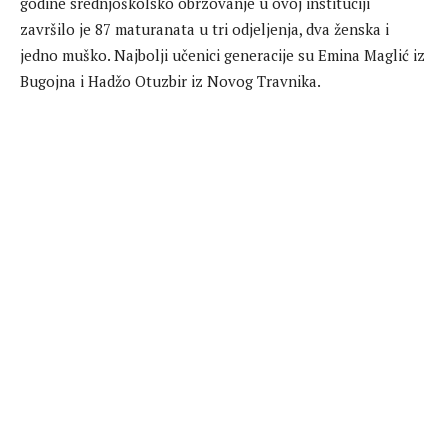
godine srednjoškolsko obrzovanje u ovoj instituciji
završilo je 87 maturanata u tri odjeljenja, dva ženska i
jedno muško. Najbolji učenici generacije su Emina Maglić iz
Bugojna i Hadžo Otuzbir iz Novog Travnika.