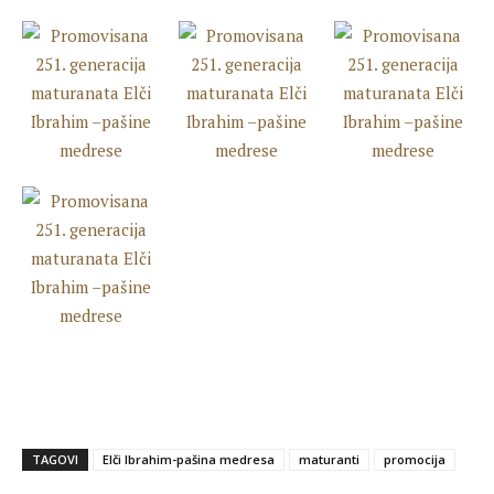
TAGOVI
Elči Ibrahim-pašina medresa
maturanti
promocija