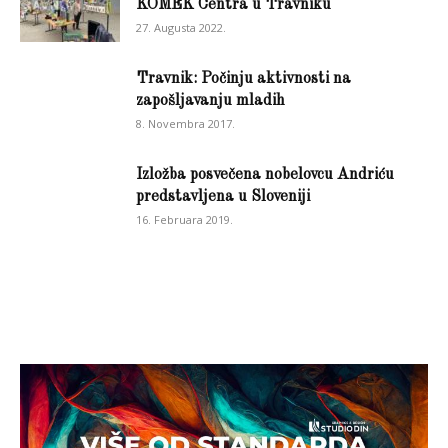
KOMEK Centra u Travniku
27. Augusta 2022.
Travnik: Počinju aktivnosti na
zapošljavanju mladih
8. Novembra 2017.
Izložba posvečena nobelovcu Andriću
predstavljena u Sloveniji
16. Februara 2019.