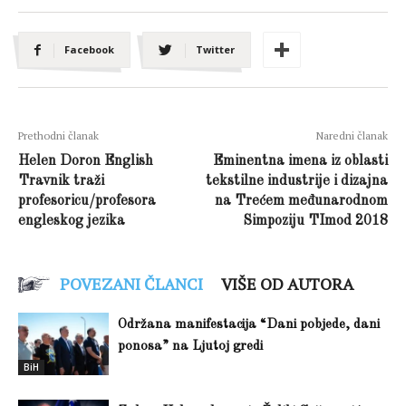
Facebook
Twitter
Prethodni članak
Naredni članak
Helen Doron English
Eminentna imena iz oblasti
Travnik traži
tekstilne industrije i dizajna
profesoricu/profesora
na Trećem međunarodnom
engleskog jezika
Simpoziju TImod 2018
POVEZANI ČLANCI
VIŠE OD AUTORA
Održana manifestacija “Dani pobjede, dani
ponosa” na Ljutoj gredi
BiH