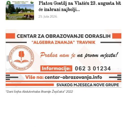
Platou Gostilj na Vlašiću 23. augusta bit
će izabrani najbolji...
25. Jula 2026.
“Dani šejha Abdulvehaba Ilhamije Žepčaka” 2022