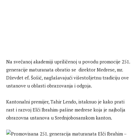
Na svečanoj akademiji upriličenoj u povodu promocije 251.
generacije maturanata obratio se direktor Medrese, mr.
Dževdet ef. Šošić, naglašavajući višestoljetnu tradiciju ove
ustanove u oblasti obrazovanja i odgoja.
Kantonalni premijer, Tahir Lendo, istaknuo je kako prati
rast i razvoj Elči Ibrahim-pašine medrese koja je najbolja
obrazovna ustanova u Srednjobosanskom kanton.