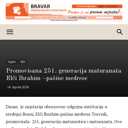
Vijesti
BiH
Promovisana 251. generacija maturanata
Elči Ibrahim –pašine medrese
14. Aprila 2018.
Danas je najstarija obrazovno-odgojna institucija u
srednjoj Bosni, Elči Ibrahim-pašina medresa Travnik,
promovirala 251. generaciju maturantica i maturanata. Ove