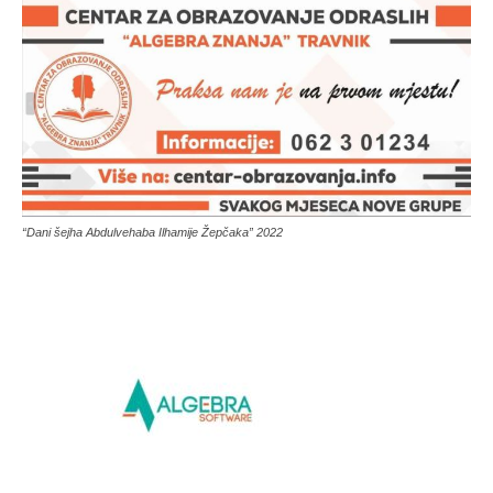
“Dani šejha Abdulvehaba Ilhamije Žepčaka” 2022