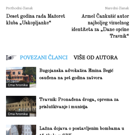
Prethodni članak
Naredni članak
Deset godina rada Mažoret
Armel Čankušić autor
kluba „Uskopljanke“
najboljeg vizuelnog
identiteta za „Dane općine
Travnik“
POVEZANI ČLANCI
VIŠE OD AUTORA
Bugojanska advokatica Emina Begić
osuđena na pet godina zatvora
Crna hronika
Travnik: Pronađena droga, oprema za
prisluškivanje i municija
Crna hronika
Lažna dojava o postavljenim bombama u