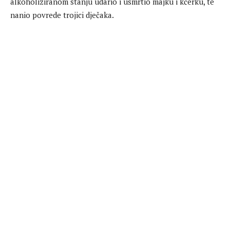
alkoholiziranom stanju udario i usmrtio majku i kćerku, te
nanio povrede trojici dječaka.