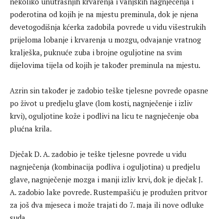
nekoliko unutrašnjih krvarenja i vanjskih nagnječenja i
poderotina od kojih je na mjestu preminula, dok je njena
devetogodišnja kćerka zadobila povrede u vidu višestrukih
prijeloma lobanje i krvarenja u mozgu, odvajanje vratnog
kralješka, puknuće zuba i brojne oguljotine na svim
dijelovima tijela od kojih je također preminula na mjestu.
Azrin sin također je zadobio teške tjelesne povrede opasne
po život u predjelu glave (lom kosti, nagnječenje i izliv
krvi), oguljotine kože i podlivi na licu te nagnječenje oba
plućna krila.
Dječak D. A. zadobio je teške tjelesne povrede u vidu
nagnječenja (kombinacija podliva i oguljotina) u predjelu
glave, nagnječenje mozga i manji izliv krvi, dok je dječak J.
A. zadobio lake povrede. Rustempašiću je produžen pritvor
za još dva mjeseca i može trajati do 7. maja ili nove odluke
suda.