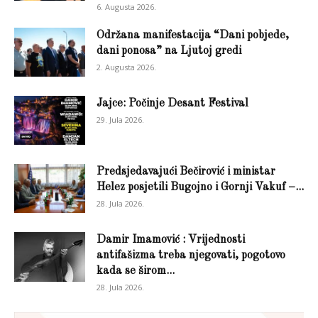
6. Augusta 2026.
Održana manifestacija “Dani pobjede,
dani ponosa” na Ljutoj gredi
2. Augusta 2026.
Jajce: Počinje Desant Festival
29. Jula 2026.
Predsjedavajući Bečirović i ministar
Helez posjetili Bugojno i Gornji Vakuf –...
28. Jula 2026.
Damir Imamović : Vrijednosti
antifašizma treba njegovati, pogotovo
kada se širom...
28. Jula 2026.