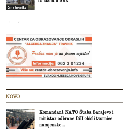
15 škola u SBK
Crna hronika
NOVO
Komandant NATO Štaba Sarajevo i
ministar odbrane BiH obišli tvornice
namjenske...