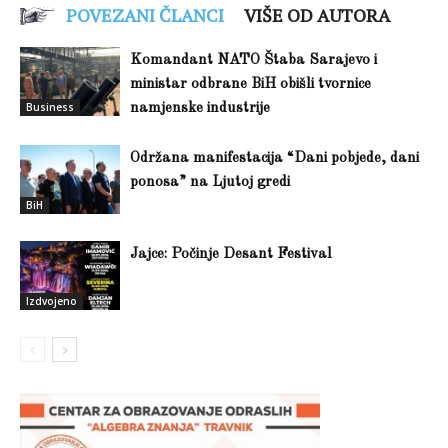
POVEZANI ČLANCI
VIŠE OD AUTORA
Komandant NATO Štaba Sarajevo i
ministar odbrane BiH obišli tvornice
Business
namjenske industrije
Održana manifestacija “Dani pobjede, dani
ponosa” na Ljutoj gredi
BiH
Jajce: Počinje Desant Festival
Izdvojeno