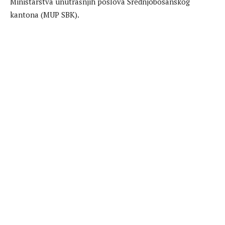
Ministarstva unutrašnjih poslova Srednjobosanskog
kantona (MUP SBK).