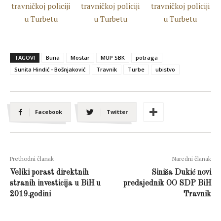
TAGOVI
Buna
Mostar
MUP SBK
potraga
Sunita Hindić - Bošnjaković
Travnik
Turbe
ubistvo
Facebook
Twitter
Prethodni članak
Naredni članak
Veliki porast direktnih
Siniša Dukić novi
stranih investicija u BiH u
predsjednik OO SDP BiH
2019.godini
Travnik