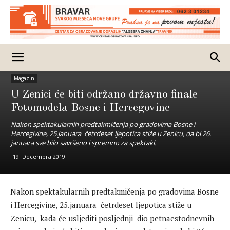
Magazin
U Zenici će biti održano državno finale
Fotomodela Bosne i Hercegovine
Nakon spektakularnih predtakmičenja po gradovima Bosne i
Hercegivine, 25.januara četrdeset ljepotica stiže u Zenicu, da bi 26.
januara sve bilo savršeno i spremno za spektakl.
19. Decembra 2019.
Nakon spektakularnih predtakmičenja po gradovima Bosne
i Hercegivine, 25.januara četrdeset ljepotica stiže u
Zenicu, kada će usljediti posljednji dio petnaestodnevnih