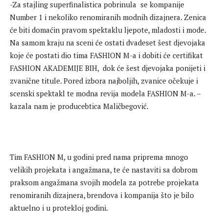
-Za stajling superfinalistica pobrinula se kompanije
Number 1 i nekoliko renomiranih modnih dizajnera. Zenica
će biti domaćin pravom spektaklu ljepote, mladosti i mode.
Na samom kraju na sceni će ostati dvadeset šest djevojaka
koje će postati dio tima FASHION M-a i dobiti će certifikat
FASHION AKADEMIJE BIH, dok će šest djevojaka ponijeti i
zvanične titule. Pored izbora najboljih, zvanice očekuje i
scenski spektakl te modna revija modela FASHION M-a. –
kazala nam je producebtica Maličbegović.
Tim FASHION M, u godini pred nama priprema mnogo
velikih projekata i angažmana, te će nastaviti sa dobrom
praksom angažmana svojih modela za potrebe projekata
renomiranih dizajnera, brendova i kompanija što je bilo
aktuelno i u protekloj godini.