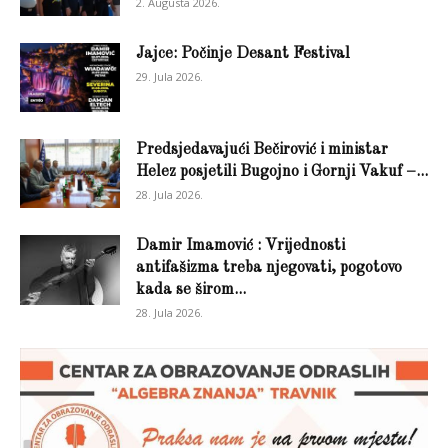
2. Augusta 2026.
Jajce: Počinje Desant Festival
29. Jula 2026.
Predsjedavajući Bečirović i ministar
Helez posjetili Bugojno i Gornji Vakuf –...
28. Jula 2026.
Damir Imamović : Vrijednosti
antifašizma treba njegovati, pogotovo
kada se širom...
28. Jula 2026.