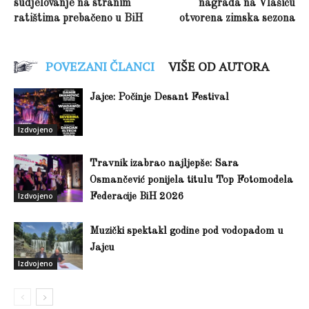
sudjelovanje na stranim
nagrada na Vlašiću
ratištima prebačeno u BiH
otvorena zimska sezona
POVEZANI ČLANCI
VIŠE OD AUTORA
Jajce: Počinje Desant Festival
Izdvojeno
Travnik izabrao najljepše: Sara
Osmančević ponijela titulu Top Fotomodela
Izdvojeno
Federacije BiH 2026
Muzički spektakl godine pod vodopadom u
Jajcu
Izdvojeno