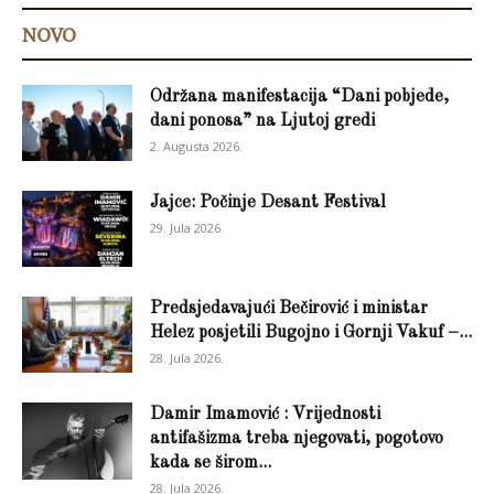
NOVO
Održana manifestacija “Dani pobjede,
dani ponosa” na Ljutoj gredi
2. Augusta 2026.
Jajce: Počinje Desant Festival
29. Jula 2026.
Predsjedavajući Bečirović i ministar
Helez posjetili Bugojno i Gornji Vakuf –...
28. Jula 2026.
Damir Imamović : Vrijednosti
antifašizma treba njegovati, pogotovo
kada se širom...
28. Jula 2026.