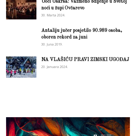
Uoči Uskrsa: Vazmeno bdijenje u Svetoj
noći u župi Ovčarevo
30. Marta 2024.
Antaliju jučer posjetilo 90.989 osoba,
oboren rekord za juni
30. Juna 2019.
NA VLAŠIĆU PRAVI ZIMSKI UGOĐAJ
20. Januara 2024.