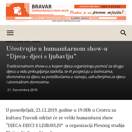
Izdvojeno
Magazin
Učestvujte u humanitarnom show-u
“Djeca- djeci s ljubavlju”
Tradicionalnom show-u u kojem djeca organiziraju pomoć za drugu
djecu u vidu prikupljanja slatkiša, te ih posjećuju u bolnicama,
domovima za djecu sa poteškoćama u razvoju, udruženjima za djecu
i siromašnim domovima.
21. Decembra 2019.
U ponedjeljak, 23.12.2019. godine u 19:00h u Centru za
kulturu Travnik održat će se veliki humanitarni show
“DJECA-DJECI S LJUBAVLJU” u organizaciji Plesnog studija