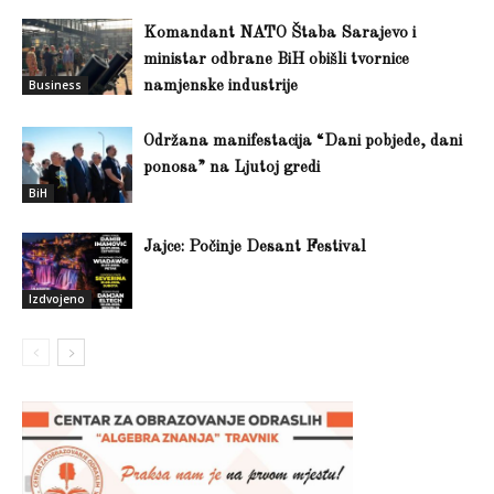
Komandant NATO Štaba Sarajevo i
ministar odbrane BiH obišli tvornice
Business
namjenske industrije
Održana manifestacija “Dani pobjede, dani
ponosa” na Ljutoj gredi
BiH
Jajce: Počinje Desant Festival
Izdvojeno