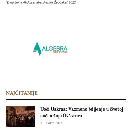
“Dani šejha Abdulvehaba Ilhamije Žepčaka” 2022
NAJČITANIJE
Uoči Uskrsa: Vazmeno bdijenje u Svetoj
noći u župi Ovčarevo
30. Marta 2024.