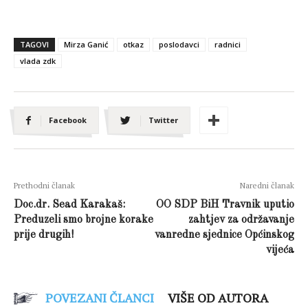
TAGOVI
Mirza Ganić
otkaz
poslodavci
radnici
vlada zdk
Facebook
Twitter
Prethodni članak
Naredni članak
Doc.dr. Sead Karakaš:
OO SDP BiH Travnik uputio
Preduzeli smo brojne korake
zahtjev za održavanje
prije drugih!
vanredne sjednice Općinskog
vijeća
POVEZANI ČLANCI
VIŠE OD AUTORA