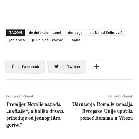
TAGOVI
dezinfekcioni tunel
donacija
dr. Nihad Selimović
Jablanica
JU Bolnica Travnik
Sapna
Facebook
Twitter
Prethodni članak
Naredni članak
Premijer Novalić napada
Udruženja Roma iz zemalja
„naftaše“, a koliko država
Evropske Unije uputila
prihoduje od jednog litra
pomoć Romima u Vitezu
goriva?