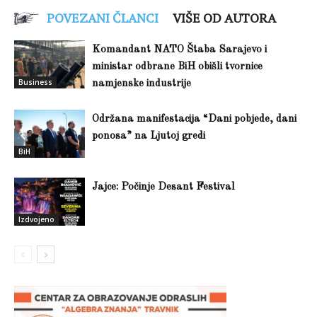
POVEZANI ČLANCI
VIŠE OD AUTORA
Komandant NATO Štaba Sarajevo i
ministar odbrane BiH obišli tvornice
Business
namjenske industrije
Održana manifestacija “Dani pobjede, dani
ponosa” na Ljutoj gredi
BiH
Jajce: Počinje Desant Festival
Izdvojeno