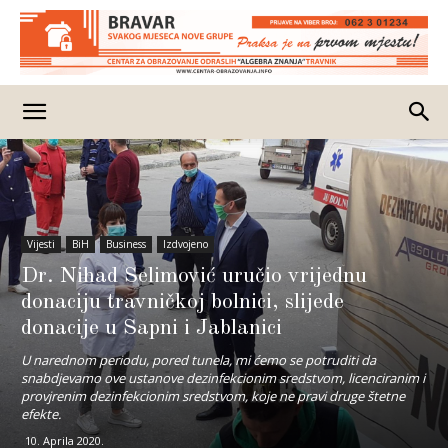
Vijesti
BiH
Business
Izdvojeno
Dr. Nihad Selimović uručio vrijednu
donaciju travničkoj bolnici, slijede
donacije u Sapni i Jablanici
U narednom periodu, pored tunela, mi ćemo se potruditi da
snabdjevamo ove ustanove dezinfekcionim sredstvom, licenciranim i
provjrenim dezinfekcionim sredstvom, koje ne pravi druge štetne
efekte.
10. Aprila 2020.