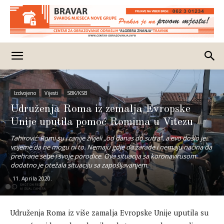
Izdvojeno
Vijesti
SBK/KSB
Udruženja Roma iz zemalja Evropske
Unije uputila pomoć Romima u Vitezu
Tahirović: Romi su i ranije živjeli „od danas do sutra“, a evo došlo je
vrijeme da ne mogu ni to. Nemaju gdje da zarade i nemaju načina da
prehrane sebe i svoje porodice. Ova situacija sa koronavirusom
dodatno je otežala situaciju sa zapošljavanjem.
11. Aprila 2020.
Udruženja Roma iz više zamalja Evropske Unije uputila su