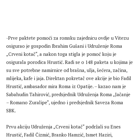
-Prve paktete pomoći za romsku zajednicu ovdje u Vitezu
osigurao je gospodin Ibrahim Gušani i Udruženje Roma
„Crveni kotač“, a nakon toga stigla je pomoć koju je
osigurala porodica Hrustić. Radi se o 148 paketa u kojima je
su sve potrebne namirnice od brašna, ulja, šećera, začina,
mlijeka, kafe i jaja. Direktan pokretač ove akcije je bio Fadil
Hrustić, ambasador mira Roma iz Opatije. – kazao nam je
Sabahudin Tahirović, predsjednik Udruženja Roma „Jačanje
– Romano Zuralipe“, ujedno i predsjednik Saveza Roma
SBK.
Prvu akciju Udruženja „Crveni kotač“ podržali su Enes
Hrustić, Fadil Čizmić, Branko Hamzić, Ismet Haziri,