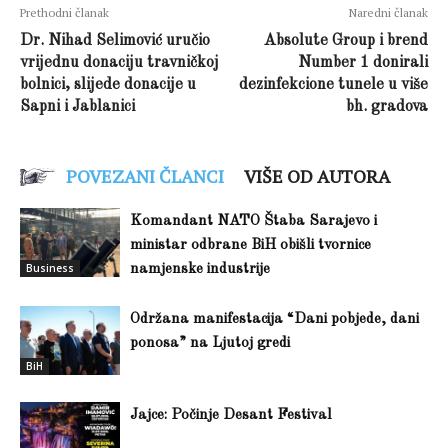
Prethodni članak
Naredni članak
Dr. Nihad Selimović uručio
Absolute Group i brend
vrijednu donaciju travničkoj
Number 1 donirali
bolnici, slijede donacije u
dezinfekcione tunele u više
Sapni i Jablanici
bh. gradova
POVEZANI ČLANCI
VIŠE OD AUTORA
Komandant NATO Štaba Sarajevo i
ministar odbrane BiH obišli tvornice
Business
namjenske industrije
Održana manifestacija “Dani pobjede, dani
ponosa” na Ljutoj gredi
BiH
Jajce: Počinje Desant Festival