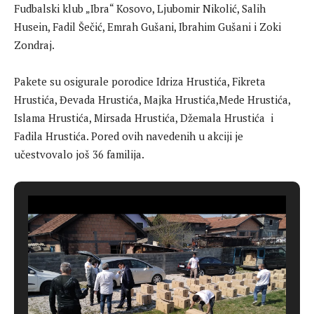
Fudbalski klub „Ibra“ Kosovo, Ljubomir Nikolić, Salih
Husein, Fadil Šečić, Emrah Gušani, Ibrahim Gušani i Zoki
Zondraj.
Pakete su osigurale porodice Idriza Hrustića, Fikreta
Hrustića, Đevada Hrustića, Majka Hrustića,Mede Hrustića,
Islama Hrustića, Mirsada Hrustića, Džemala Hrustića i
Fadila Hrustića. Pored ovih navedenih u akciji je
učestvovalo još 36 familija.