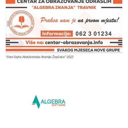
“Dani šejha Abdulvehaba Ilhamije Žepčaka” 2022