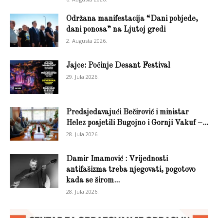
Održana manifestacija “Dani pobjede,
dani ponosa” na Ljutoj gredi
2. Augusta 2026.
Jajce: Počinje Desant Festival
29. Jula 2026.
Predsjedavajući Bečirović i ministar
Helez posjetili Bugojno i Gornji Vakuf –...
28. Jula 2026.
Damir Imamović : Vrijednosti
antifašizma treba njegovati, pogotovo
kada se širom...
28. Jula 2026.