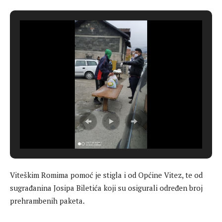
Viteškim Romima pomoć je stigla i od Općine Vitez, te od
sugrađanina Josipa Biletića koji su osigurali određen broj
prehrambenih paketa.