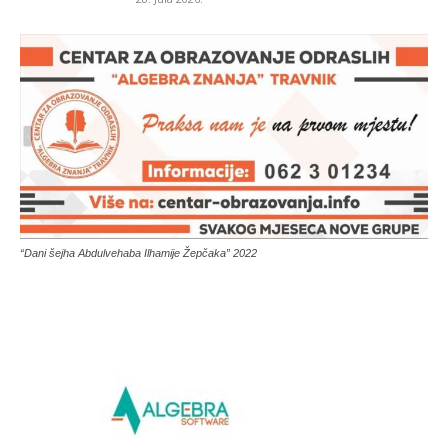
“Dani šejha Abdulvehaba Ilhamije Žepčaka” 2022