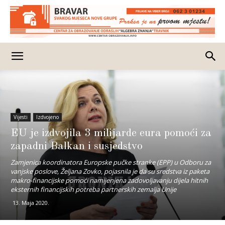
Vijesti
Izdvojeno
EU je izdvojila 3 milijarde eura pomoći za
zapadni Balkan i susjedstvo
Zamjenica koordinatora Europske pučke stranke (EPP) u Odboru za
vanjske poslove, Željana Zovko, pojasnila je da su sredstva iz paketa
makro-financijske pomoći namijenjena zadovoljavanju dijela hitnih
eksternih financijskih potreba partnerskih zemalja Unije
13. Maja 2020.