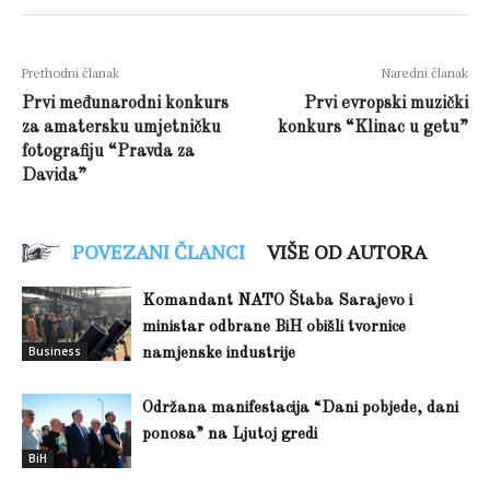
Prethodni članak
Naredni članak
Prvi međunarodni konkurs
Prvi evropski muzički
za amatersku umjetničku
konkurs “Klinac u getu”
fotografiju “Pravda za
Davida”
POVEZANI ČLANCI
VIŠE OD AUTORA
Komandant NATO Štaba Sarajevo i
ministar odbrane BiH obišli tvornice
Business
namjenske industrije
Održana manifestacija “Dani pobjede, dani
ponosa” na Ljutoj gredi
BiH