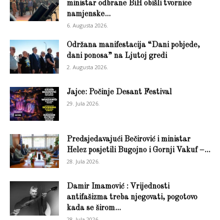
ministar odbrane BiH obišli tvornice
namjenske...
6. Augusta 2026.
Održana manifestacija “Dani pobjede,
dani ponosa” na Ljutoj gredi
2. Augusta 2026.
Jajce: Počinje Desant Festival
29. Jula 2026.
Predsjedavajući Bečirović i ministar
Helez posjetili Bugojno i Gornji Vakuf –...
28. Jula 2026.
Damir Imamović : Vrijednosti
antifašizma treba njegovati, pogotovo
kada se širom...
28. Jula 2026.