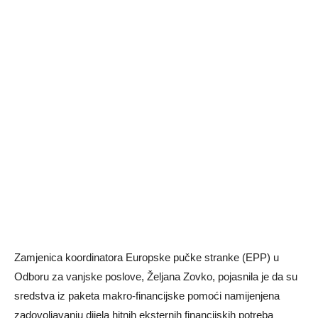
Zamjenica koordinatora Europske pučke stranke (EPP) u
Odboru za vanjske poslove, Željana Zovko, pojasnila je da su
sredstva iz paketa makro-financijske pomoći namijenjena
zadovoljavanju dijela hitnih eksternih financijskih potreba