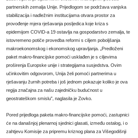
partnerskih zemalja Unije. Prijedlogom se podržava vanjska
stabilizacija i nadležnim institucijama otvara prostor za
provođenje mjera rješavanja posljedica koje kriza s
epidemijom COVID-a 19 ostavlja na gospodarstvo zemalja, te
istovremeno potiče provedba reformi s ciljem poboljšanja
makroekonomskog i ekonomskog upravljanja. „Predloženi
paket makro-financijske pomoći usklađen je s ciljevima
proširenja Europske unije i strategijama susjedstva. Ovim
učinkovitim odgovorom, Unija želi pomoći partnerima u
rješavanju žurnih potreba i još jednom pokazuje koliko je ova
regija značajna za našu zajedničku budućnost u
geostrateškom smislu”, naglasila je Zovko.
Pored prijedloga paketa makro-financijske pomoći, zastupnici
će na današnjoj plenarnoj sjednici glasati, između ostalog, i o
zahtjevu Komisije za pripremu kriznog plana za Višegodišnji