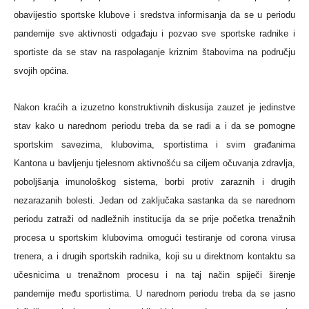
obavijestio sportske klubove i sredstva informisanja da se u periodu
pandemije sve aktivnosti odgađaju i pozvao sve sportske radnike i
sportiste da se stav na raspolaganje kriznim štabovima na području
svojih općina.
Nakon kraćih a izuzetno konstruktivnih diskusija zauzet je jedinstve
stav kako u narednom periodu treba da se radi a i da se pomogne
sportskim savezima, klubovima, sportistima i svim građanima
Kantona u bavljenju tjelesnom aktivnošću sa ciljem očuvanja zdravlja,
poboljšanja imunološkog sistema, borbi protiv zaraznih i drugih
nezarazanih bolesti. Jedan od zaključaka sastanka da se narednom
periodu zatraži od nadležnih institucija da se prije početka trenažnih
procesa u sportskim klubovima omogući testiranje od corona virusa
trenera, a i drugih sportskih radnika, koji su u direktnom kontaktu sa
učesnicima u trenažnom procesu i na taj način spiječi širenje
pandemije među sportistima. U narednom periodu treba da se jasno