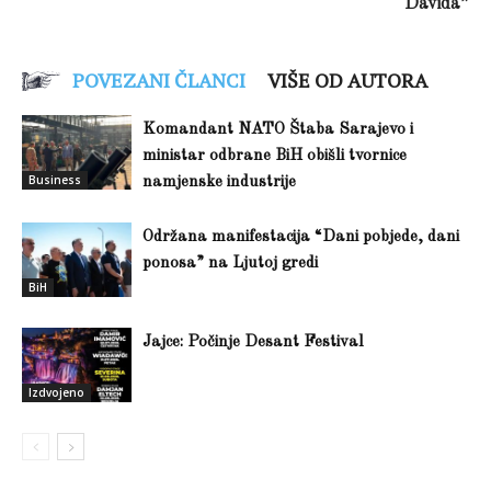
Davida”
POVEZANI ČLANCI
VIŠE OD AUTORA
Komandant NATO Štaba Sarajevo i
ministar odbrane BiH obišli tvornice
Business
namjenske industrije
Održana manifestacija “Dani pobjede, dani
ponosa” na Ljutoj gredi
BiH
Jajce: Počinje Desant Festival
Izdvojeno