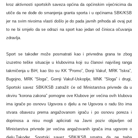
kroz aktivnosti sportskih saveza općina da općinskim vijećnicima da
utiče da ne dođe do smanjenja granta sporta i u općinama SBK/KSB
jer na svim nivoima vlasti došlo je do pada javnih prihoda ali ovaj put
to ne bi smjelo da se odrazi na sport kao jedan od činioca očuvanja
zdravlja.
Sport se također može posmatrati kao i privredna grana te zbog
izuzetno teške situacije u klubovima koji su članovi najvišeg ranga
takmičenja u BiH, kao što su KK “Promo”, Donji Vakuf, MRK “Iskra”,
Bugojno, MRK “Sloga”, Gornji Vakuf-Uskoplje, MNK “Sloga” i drugi,
Sportski savez SBK/KSB zatražit će od Ministarstva privrede da u
okviru “korona zakona” pomogne ove Klubove jer većina ovih klubova
ima igrače po osnovu Ugovora o djelu a ne Ugovora o radu što ima
stvara obavezu prema angažovanom igraču i po osnovu poreza i
doprinosa a nisu mogli aplicirati na Javni poziv objavljen od
Ministarstva privrede jer većina angažovanih igrača ima ugovore o
djelu.Također, Sportski savez SBK/KSB smatra da ne treba