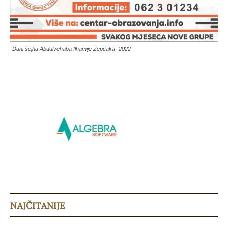
“Dani šejha Abdulvehaba Ilhamije Žepčaka” 2022
NAJČITANIJE