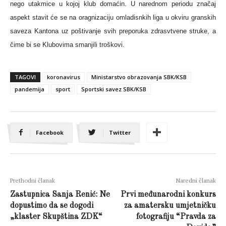
nego utakmice u kojoj klub domaćin. U narednom periodu značaj
aspekt stavit će se na oragnizaciju omladisnkih liga u okviru granskih
saveza Kantona uz poštivanje svih preporuka zdrasvtvene struke, a
čime bi se Klubovima smanjili troškovi.
TAGOVI
koronavirus
Ministarstvo obrazovanja SBK/KSB
pandemija
sport
Sportski savez SBK/KSB
Facebook
Twitter
Prethodni članak
Naredni članak
Zastupnica Sanja Renić: Ne
Prvi međunarodni konkurs
dopustimo da se dogodi
za amatersku umjetničku
„klaster Skupština ZDK“
fotografiju “Pravda za