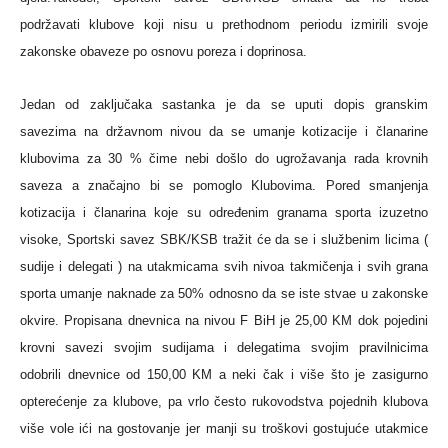
podržavati klubove koji nisu u prethodnom periodu izmirili svoje
zakonske obaveze po osnovu poreza i doprinosa.
Jedan od zaključaka sastanka je da se uputi dopis granskim
savezima na državnom nivou da se umanje kotizacije i članarine
klubovima za 30 % čime nebi došlo do ugrožavanja rada krovnih
saveza a značajno bi se pomoglo Klubovima. Pored smanjenja
kotizacija i članarina koje su određenim granama sporta izuzetno
visoke, Sportski savez SBK/KSB tražit će da se i službenim licima (
sudije i delegati ) na utakmicama svih nivoa takmičenja i svih grana
sporta umanje naknade za 50% odnosno da se iste stvae u zakonske
okvire. Propisana dnevnica na nivou F BiH je 25,00 KM dok pojedini
krovni savezi svojim sudijama i delegatima svojim pravilnicima
odobrili dnevnice od 150,00 KM a neki čak i više što je zasigurno
opterećenje za klubove, pa vrlo često rukovodstva pojednih klubova
više vole ići na gostovanje jer manji su troškovi gostujuće utakmice