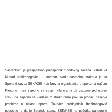
Sastankom je presjedavao predsjednik Sportskog saveza SBK/KSB
Mirsad Ibrišimbegović i u samom uvodu sastanka istaknuo je da
Sportski savez SBK/KSB kao krovna organizacija u sportu na našem
Kantonu mora zajedno sa svojim članicama da zauzme jednistven
stav i da zajedno sa vladajućim strukturama pokuša pronaći rješenje
problema u oblasti sporta. Također, predsjednik Ibrišimbegović
podsjetio je da je Sportski savez SBK/KSB na početku pandemije