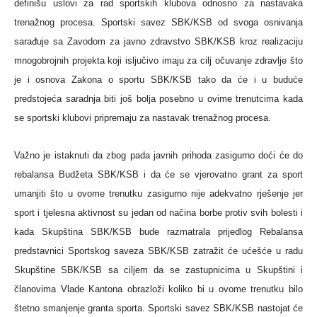
definišu uslovi za rad sportskih klubova odnosno za nastavaka
trenažnog procesa. Sportski savez SBK/KSB od svoga osnivanja
sarađuje sa Zavodom za javno zdravstvo SBK/KSB kroz realizaciju
mnogobrojnih projekta koji isljučivo imaju za cilj očuvanje zdravlje što
je i osnova Zakona o sportu SBK/KSB tako da će i u buduće
predstojeća saradnja biti još bolja posebno u ovime trenutcima kada
se sportski klubovi pripremaju za nastavak trenažnog procesa.
Važno je istaknuti da zbog pada javnih prihoda zasigurno doći će do
rebalansa Budžeta SBK/KSB i da će se vjerovatno grant za sport
umanjiti što u ovome trenutku zasigurno nije adekvatno rješenje jer
sport i tjelesna aktivnost su jedan od načina borbe protiv svih bolesti i
kada Skupština SBK/KSB bude razmatrala prijedlog Rebalansa
predstavnici Sportskog saveza SBK/KSB zatražit će ućešće u radu
Skupštine SBK/KSB sa ciljem da se zastupnicima u Skupštini i
članovima Vlade Kantona obrazloži koliko bi u ovome trenutku bilo
štetno smanjenje granta sporta. Sportski savez SBK/KSB nastojat će