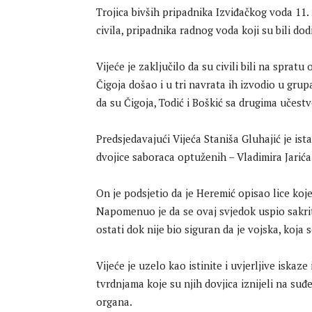
Trojica bivših pripadnika Izviđačkog voda 11
civila, pripadnika radnog voda koji su bili dodij
Vijeće je zaključilo da su civili bili na sprat
Čigoja došao i u tri navrata ih izvodio u gru
da su Čigoja, Todić i Boškić sa drugima učestvo
Predsjedavajući Vijeća Staniša Gluhajić je i
dvojice saboraca optuženih – Vladimira Jarića 
On je podsjetio da je Heremić opisao lice koj
Napomenuo je da se ovaj svjedok uspio sakrit
ostati dok nije bio siguran da je vojska, koja 
Vijeće je uzelo kao istinite i uvjerljive iskaze
tvrdnjama koje su njih dovjica iznijeli na suđ
organa.