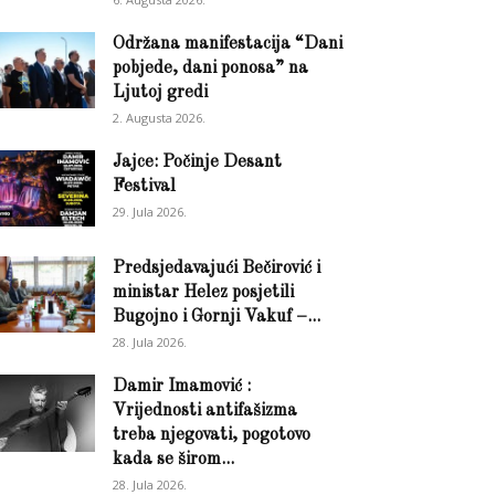
Održana manifestacija “Dani
pobjede, dani ponosa” na
Ljutoj gredi
2. Augusta 2026.
Jajce: Počinje Desant
Festival
29. Jula 2026.
Predsjedavajući Bečirović i
ministar Helez posjetili
Bugojno i Gornji Vakuf –...
28. Jula 2026.
Damir Imamović :
Vrijednosti antifašizma
treba njegovati, pogotovo
kada se širom...
28. Jula 2026.