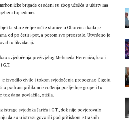
. mrkonjićke brigade osuđeni su zbog učešća u ubistvima
eljeni toj jedinici.
u objekta stare željezničke stanice u Oborcima kada je
pama od po četiri-pet, a potom sve preostale. Utvrđeno je
vali u likvidaciji.
stakao svjedočenja preživjelog Mehmeda Heremića, kao i
i G.T.
e je izvodilo civile i tokom svjedočenja prepoznao Čigoju.
i u podrum prilikom izvođenja posljednje grupe i tu
se tog dana povlačila, otišla.
 iz istrage svjedoka Jarića i G.T., dok nije povjerovalo
enju da su u istrazi govorili pod pritiskom istražnih