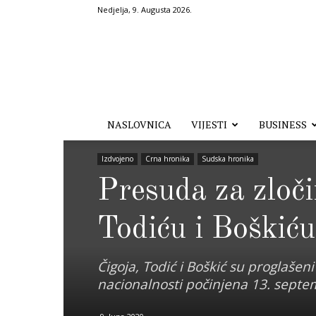
Nedjelja, 9. Augusta 2026.
Hronika.ba
NASLOVNICA
VIJESTI
BUSINESS
Izdvojeno
Crna hronika
Sudska hronika
Presuda za zloči
Todiću i Boškić
Čigoja, Todić i Boškić su proglašeni
nacionalnosti počinjena 13. septe