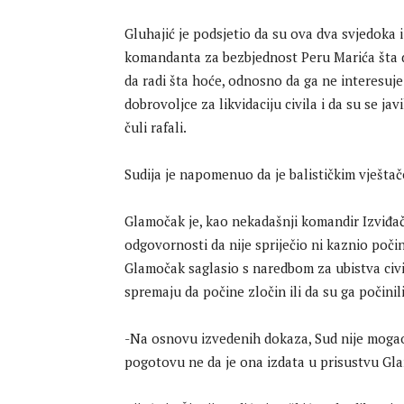
Gluhajić je podsjetio da su ova dva svjedoka 
komandanta za bezbjednost Peru Marića šta d
da radi šta hoće, odnosno da ga ne interesuje.
dobrovoljce za likvidaciju civila i da su se ja
čuli rafali.
Sudija je napomenuo da je balističkim vješta
Glamočak je, kao nekadašnji komandir Izviđ
odgovornosti da nije spriječio ni kaznio poči
Glamočak saglasio s naredbom za ubistva civila
spremaju da počine zločin ili da su ga počinili
-Na osnovu izvedenih dokaza, Sud nije mogao 
pogotovu ne da je ona izdata u prisustvu Gla