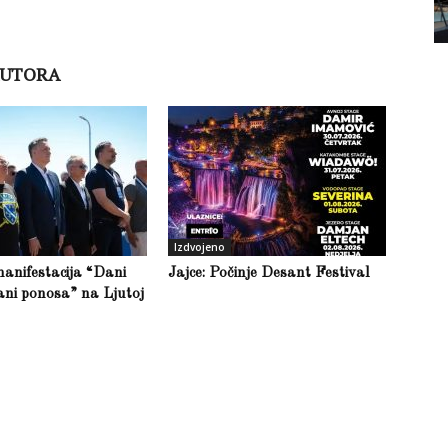
AUTORA
Izdvojeno
anifestacija “Dani
Jajce: Počinje Desant Festival
ani ponosa” na Ljutoj