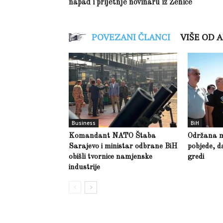
napad i prijetnje novinaru iz Zenice
POVEZANI ČLANCI
VIŠE OD 
Business
BiH
Komandant NATO Štaba
Održana m
Sarajevo i ministar odbrane BiH
pobjede, d
obišli tvornice namjenske
gredi
industrije