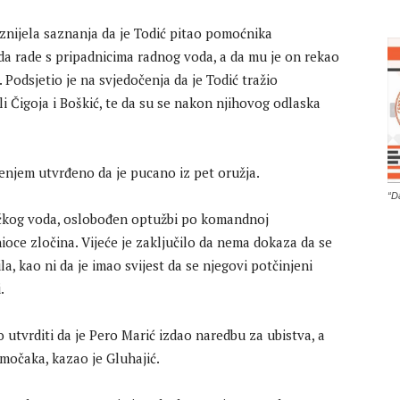
iznijela saznanja da je Todić pitao pomoćnika
a rade s pripadnicima radnog voda, a da mu je on rekao
 Podsjetio je na svjedočenja da je Todić tražio
vili Čigoja i Boškić, te da su se nakon njihovog odlaska
čenjem utvrđeno da je pucano iz pet oružja.
“D
ačkog voda, oslobođen optužbi po komandnoj
nioce zločina. Vijeće je zaključilo da nema dokaza da se
, kao ni da je imao svijest da se njegovi potčinjeni
.
utvrditi da je Pero Marić izdao naredbu za ubistva, a
močaka, kazao je Gluhajić.