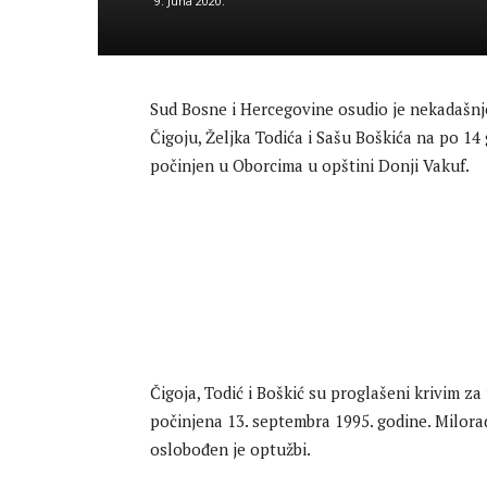
9. Juna 2020.
Sud Bosne i Hercegovine osudio je nekadašnj
Čigoju, Željka Todića i Sašu Boškića na po 14
počinjen u Oborcima u opštini Donji Vakuf.
Čigoja, Todić i Boškić su proglašeni krivim za
počinjena 13. septembra 1995. godine. Milora
oslobođen je optužbi.