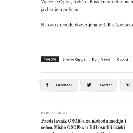
Vijeće je Čigoji, Todiću i Boškiću odredilo mj
javljanje u policiju.
Na ovu presudu dozvoljena je žalba Apelacio
TAGOVI
Branko Čigoja
Donji Vakuf
Oborci
Facebook
Twitter
Prethodni članak
Predstavnik OSCE-a za slobodu medija i
šefica Misije OSCE-a u BiH osudili fizički