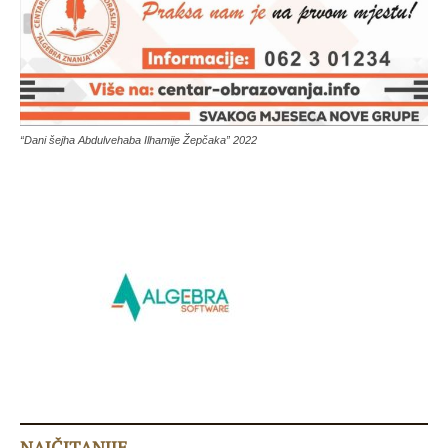
“Dani šejha Abdulvehaba Ilhamije Žepčaka” 2022
NAJČITANIJE