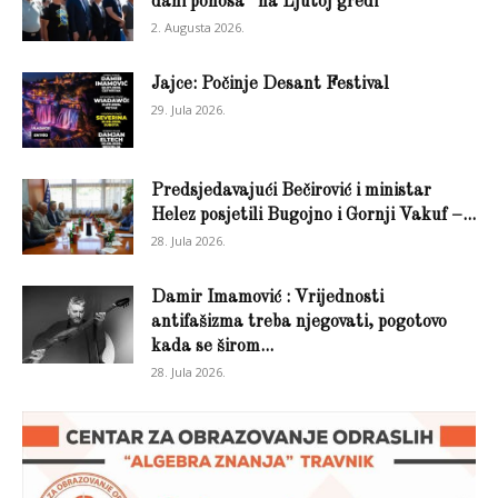
dani ponosa” na Ljutoj gredi
2. Augusta 2026.
Jajce: Počinje Desant Festival
29. Jula 2026.
Predsjedavajući Bečirović i ministar
Helez posjetili Bugojno i Gornji Vakuf –...
28. Jula 2026.
Damir Imamović : Vrijednosti
antifašizma treba njegovati, pogotovo
kada se širom...
28. Jula 2026.