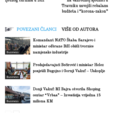
ljetnog turizma u BiH
na vanrednoj sjednici u
Travniku usvojili rebalans
budžeta i “korona-zakon”
POVEZANI ČLANCI
VIŠE OD AUTORA
Komandant NATO Štaba Sarajevo i
ministar odbrane BiH obišli tvornice
Business
namjenske industrije
Predsjedavajući Bečirović i ministar Helez
posjetili Bugojno i Gornji Vakuf – Uskoplje
Business
Donji Vakuf: MI Bajra otvorila Shoping
centar “Vrbas” – Investicija vrijedna 15
Business
miliona KM