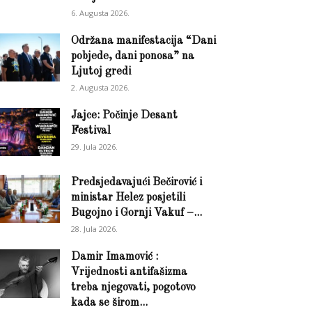
6. Augusta 2026.
Održana manifestacija “Dani
pobjede, dani ponosa” na
Ljutoj gredi
2. Augusta 2026.
Jajce: Počinje Desant
Festival
29. Jula 2026.
Predsjedavajući Bečirović i
ministar Helez posjetili
Bugojno i Gornji Vakuf –...
28. Jula 2026.
Damir Imamović :
Vrijednosti antifašizma
treba njegovati, pogotovo
kada se širom...