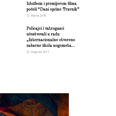
Izložbom i premijerom filma
počeli “Dani općine Travnik”
12. Marta 2018.
Policajci i vatrogasci
učestvovali u radu
„Internacionalne otvoreno
zabavne škola nogometa...
23. Augusta 2017.