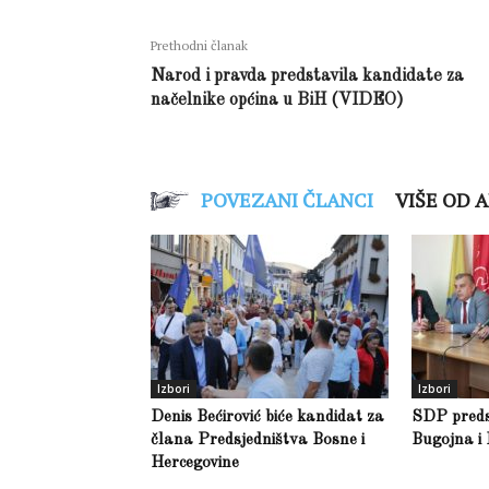
Prethodni članak
Narod i pravda predstavila kandidate za
načelnike općina u BiH (VIDEO)
POVEZANI ČLANCI
VIŠE OD 
Izbori
Izbori
Denis Bećirović biće kandidat za
SDP preds
člana Predsjedništva Bosne i
Bugojna i
Hercegovine