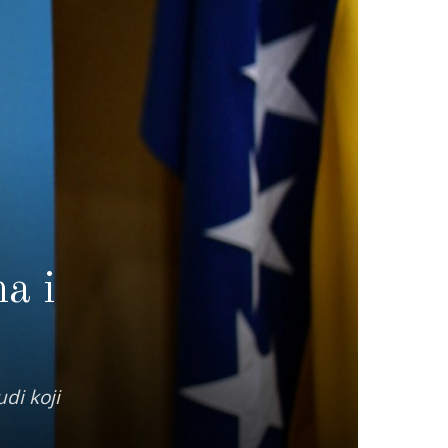
a i
udi koji