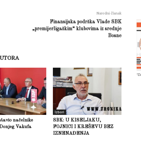
Naredni članak
Finansijska podrška Vlade SBK
„premijerligaškim“ klubovima iz srednje
Bosne
AUTORA
“D
Izbori
tavio načelnike
SBK: U KISELJAKU,
 Donjeg Vakufa
FOJNICI I KREŠEVU BEZ
IZNENAĐENJA