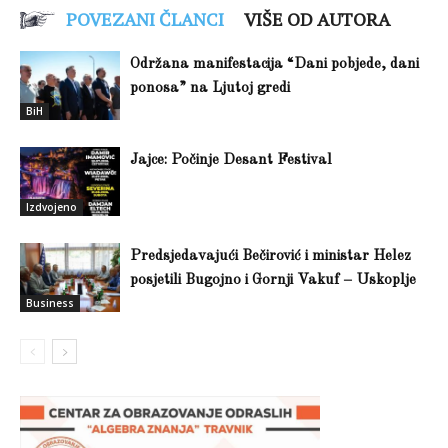
POVEZANI ČLANCI
VIŠE OD AUTORA
Održana manifestacija “Dani pobjede, dani
ponosa” na Ljutoj gredi
BiH
Jajce: Počinje Desant Festival
Izdvojeno
Predsjedavajući Bečirović i ministar Helez
posjetili Bugojno i Gornji Vakuf – Uskoplje
Business