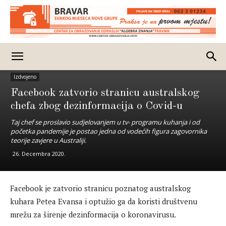
Izdvojeno
Facebook zatvorio stranicu australskog
chefa zbog dezinformacija o Covid-u
Taj chef se proslavio sudjelovanjem u tv- programu kuhanja i od
početka pandemije je postao jedna od vodećih figura zagovornika
teorije zavjere u Australiji.
26. Decembra 2020.
Facebook je zatvorio stranicu poznatog australskog
kuhara Petea Evansa i optužio ga da koristi društvenu
mrežu za širenje dezinformacija o koronavirusu.