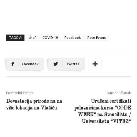
TAGOVI
chef
COVID-19
Facebook
Pete Evans
Facebook
Twitter
Prethodni članak
Naredni članak
Devastacija prirode na na
Uručeni certifikati
više lokacija na Vlašiću
polaznicima kursa “CODE
WEEK“ na Sveučilištu /
Univerzitetu “VITEZ“