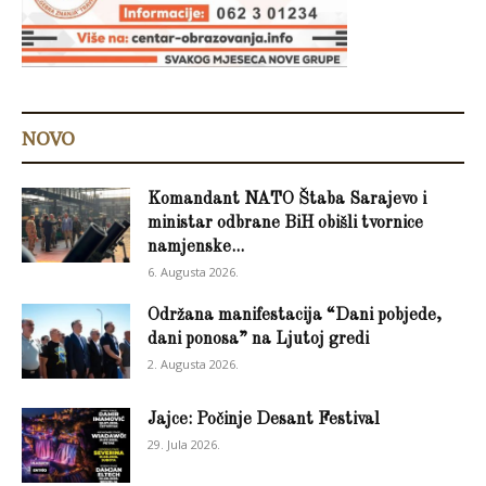
NOVO
Komandant NATO Štaba Sarajevo i
ministar odbrane BiH obišli tvornice
namjenske...
6. Augusta 2026.
Održana manifestacija “Dani pobjede,
dani ponosa” na Ljutoj gredi
2. Augusta 2026.
Jajce: Počinje Desant Festival
29. Jula 2026.