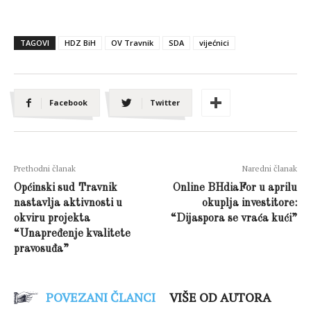
TAGOVI
HDZ BiH
OV Travnik
SDA
vijećnici
Facebook
Twitter
Prethodni članak
Naredni članak
Općinski sud Travnik
Online BHdiaFor u aprilu
nastavlja aktivnosti u
okuplja investitore:
okviru projekta
“Dijaspora se vraća kući”
“Unapređenje kvalitete
pravosuđa”
POVEZANI ČLANCI
VIŠE OD AUTORA