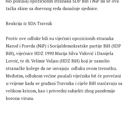
bio pokušaj opozicionih stranaka SDP BiH i NiP da se ova
tačka skine sa dnevnog reda današnje sjednice.
Reakcija iz SDA Travnik
Protiv ove odluke bili su vijećnici opozicionih stranaka
Narod i Pravda (NiP) i Socijaldemokratske partije BiH (SDP
BiH), vijećnice HDZ 1990 Marija Silva Vidović i Danijela
Lovrić, te dr. Velimir Valjan (HDZ BiH) koji je zamolio
stranačke kolege da ne usvajaju odluku ovom trenutku.
Međutim, odlukom većine paušali vijećnika bit će povećani
u vrijeme kada se građani Travnika i cijele BiH suočavaju sa
velikom krizom, kao i privredni subjekti zbog pandemije
korona virusa.