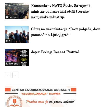
Komandant NATO Štaba Sarajevo i
ministar odbrane BiH obišli tvornice
Business
namjenske industrije
Održana manifestacija “Dani pobjede, dani
ponosa” na Ljutoj gredi
BiH
Jajce: Počinje Desant Festival
Izdvojeno