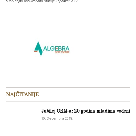
“Dani šejha Abdulvehaba Ilhamije Žepčaka” 2022
NAJČITANIJE
Jubilej CEM-a: 20 godina mladima vođeni
10. Decembra 2018.