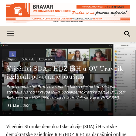
Vijesti
SBK/KSB
Izdvojeno
Vijećnici SDA i HDZ BiH u OV Travnik
izglasali povećanje paušala
Protiv odluke bili Protiv ove odluke bili su vijećnici opozicionih
stranaka Narod i Pravda (NiP), Socijaldemokratske partije BiH (SDP
BiH), vijećnice HDZ 1990 , te vijećnik dr. Velimir Valjan (HDZ BiH).
31. Marta 2021.
Vijećnici Stranke demokratske akcije (SDA) i Hrvatske
demokratske zajednice BiH (HDZ BiH) na današnjoj online