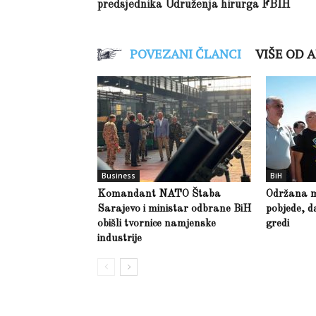
predsjednika Udruženja hirurga FBIH
POVEZANI ČLANCI
VIŠE OD 
Business
BiH
Komandant NATO Štaba
Održana m
Sarajevo i ministar odbrane BiH
pobjede, d
obišli tvornice namjenske
gredi
industrije