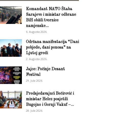
Komandant NATO Štaba
Sarajevo i ministar odbrane
BiH obišli tvornice
namjenske...
6. Augusta 2026.
Održana manifestacija “Dani
pobjede, dani ponosa” na
Ljutoj gredi
2. Augusta 2026.
Jajce: Počinje Desant
Festival
29. Jula 2026.
Predsjedavajući Bečirović i
ministar Helez posjetili
Bugojno i Gornji Vakuf –...
28. Jula 2026.