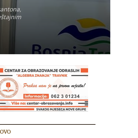
kantona,
eštajnim
OVO