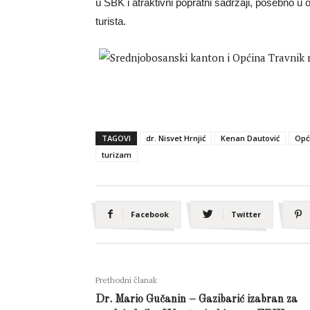
u SBK i atraktivni popratni sadržaji, posebno u 
turista.
TAGOVI
dr. Nisvet Hrnjić
Kenan Dautović
Opć
turizam
Facebook
Twitter
Prethodni članak
Dr. Mario Gučanin – Gazibarić izabran za