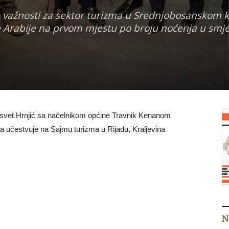
e važnosti za sektor turizma u Srednjobosanskom 
jske Arabije na prvom mjestu po broju noćenja u smj
isvet Hrnjić sa načelnikom općine Travnik Kenanom
a učestvuje na Sajmu turizma u Rijadu, Kraljevina
N