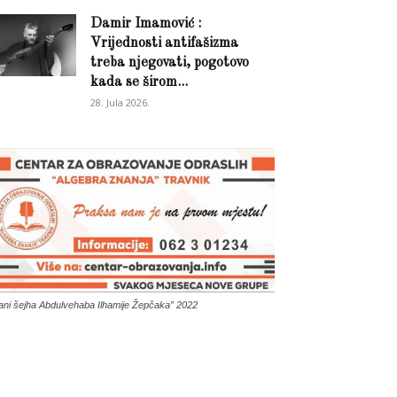
Damir Imamović :
Vrijednosti antifašizma
treba njegovati, pogotovo
kada se širom...
28. Jula 2026.
ani šejha Abdulvehaba Ilhamije Žepčaka” 2022