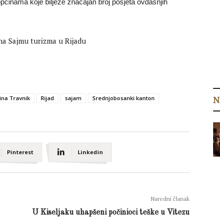
općinama koje bilježe značajan broj posjeta ovdašnjih
N
ina Travnik
Rijad
sajam
Srednjobosanki kanton
Pinterest
Linkedin
Naredni članak
U Kiseljaku uhapšeni počinioci teške u Vitezu