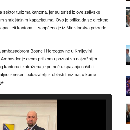
sektor turizma kantona, jer su turisti iz ove zalivske
m smještajnim kapacitetima. Ovo je prilika da se direktno
 kapaciteti kantona. – saopćeno je iz Ministarstva privrede
sa ambasadorom Bosne i Hercegovine u Kraljevini
 Ambasdor je ovom prilikom upoznat sa najvažnijim
g kantona i zatražena je pomoć u spajanju naših i
ljno izneseni pokazatelji iz oblasti turizma, u kome
je.