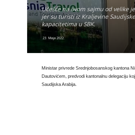
Učešće na ovom sajmu od velike j
jer su turisti iz Kraljevine Saudi
kapacitetima u SBK.
23. Maja 2022.
Ministar privrede Srednjobosanskog kantona N
Dautovićem, predvodi kantonalnu delegaciju koj
Saudijska Arabija.