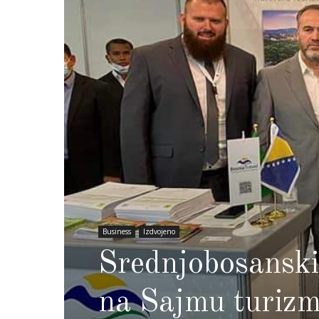
Business
Izdvojeno
Srednjobosanski
na Sajmu turizm