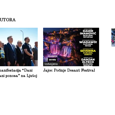
AUTORA
Izdvojeno
anifestacija “Dani
Jajce: Počinje Desant Festival
ani ponosa” na Ljutoj