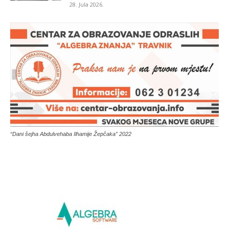
28. Jula 2026.
“Dani šejha Abdulvehaba Ilhamije Žepčaka” 2022