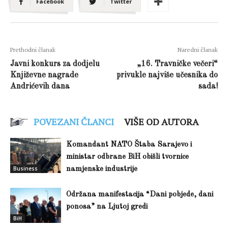
Facebook
Twitter
Prethodni članak
Naredni članak
Javni konkurs za dodjelu
„16. Travničke večeri“
Književne nagrade
privukle najviše učesnika do
Andrićevih dana
sada!
POVEZANI ČLANCI
VIŠE OD AUTORA
Komandant NATO Štaba Sarajevo i
ministar odbrane BiH obišli tvornice
Business
namjenske industrije
Održana manifestacija “Dani pobjede, dani
ponosa” na Ljutoj gredi
BiH