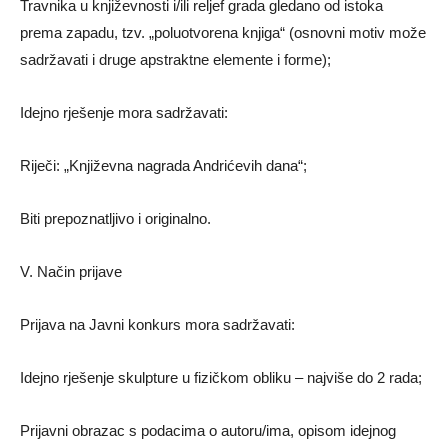
Travnika u književnosti i/ili reljef grada gledano od istoka
prema zapadu, tzv. „poluotvorena knjiga“ (osnovni motiv može
sadržavati i druge apstraktne elemente i forme);
Idejno rješenje mora sadržavati:
Riječi: „Književna nagrada Andrićevih dana“;
Biti prepoznatljivo i originalno.
V. Način prijave
Prijava na Javni konkurs mora sadržavati:
Idejno rješenje skulpture u fizičkom obliku – najviše do 2 rada;
Prijavni obrazac s podacima o autoru/ima, opisom idejnog