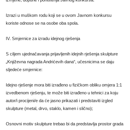
Izrazi u muškom rodu koji se u ovom Javnom konkursu
koriste odnose se na osobe oba spola.
IV. Smjernice za izradu idejnog rješenja
S ciljem ujednačavanja prijavljenih idejnih rješenja skulpture
„Književna nagrada Andrićevih dana“, učesnicima se daju
sljedeće smjernice:
Idejno rješenje mora biti izrađeno u fizičkom obliku omjera 1:1
izvedbenom rješenju, te može biti izrađeno u tehnici za koju
autor/i procijeni/e da će jasno prikazati i predstaviti izgled
skulpture (metal, drvo, staklo, kamen i slično);
Osnovni motiv skulpture trebao bi da predstavlja prostor grada