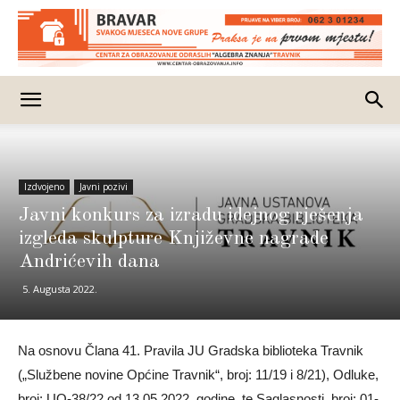
Izdvojeno
Javni pozivi
Javni konkurs za izradu idejnog rješenja
izgleda skulpture Književne nagrade
Andrićevih dana
5. Augusta 2022.
Na osnovu Člana 41. Pravila JU Gradska biblioteka Travnik
(„Službene novine Općine Travnik“, broj: 11/19 i 8/21), Odluke,
broj: UO-38/22 od 13.05.2022. godine, te Saglasnosti, broj: 01-