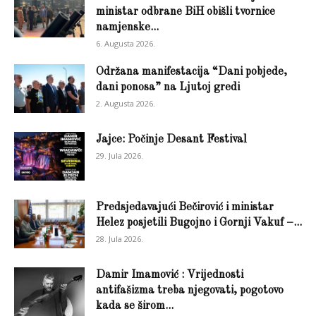
ministar odbrane BiH obišli tvornice
namjenske...
6. Augusta 2026.
Održana manifestacija “Dani pobjede,
dani ponosa” na Ljutoj gredi
2. Augusta 2026.
Jajce: Počinje Desant Festival
29. Jula 2026.
Predsjedavajući Bečirović i ministar
Helez posjetili Bugojno i Gornji Vakuf –...
28. Jula 2026.
Damir Imamović : Vrijednosti
antifašizma treba njegovati, pogotovo
kada se širom...