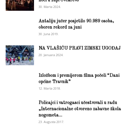
noći u župi Ovčarevo
30. Marta 2024.
Antaliju jučer posjetilo 90.989 osoba,
oboren rekord za juni
30. Juna 2019.
NA VLAŠIĆU PRAVI ZIMSKI UGOĐAJ
20. Januara 2024.
Izložbom i premijerom filma počeli “Dani
općine Travnik”
12. Marta 2018.
Policajci i vatrogasci učestvovali u radu
„Internacionalne otvoreno zabavne škola
nogometa...
23. Augusta 2017.