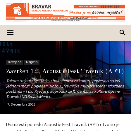
Izdvojeno
Magazin
Završen 12. Acoustic Fest Travnik (AFT)
Tokom trajanja Festivala u holu Centra za kulturu posjetioci su još
jednom mogli pogledati izložbu „Travnička muzička scena“ Izložbena
postavka – I dio Riječ je o koprodukciji JU Centar za kulturu općine
Travnik i UG Smart Media..
7. Decembra 2023.
Dvanaesti po redu Acoustic Fest Travnik (AFT) otvorio je