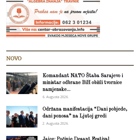
NOVO
Komandant NATO Štaba Sarajevo i
ministar odbrane BiH obišli tvornice
namjenske...
6. Augusta 2026.
Održana manifestacija “Dani pobjede,
dani ponosa” na Ljutoj gredi
2. Augusta 2026.
Jajce: Počinje Desant Festival