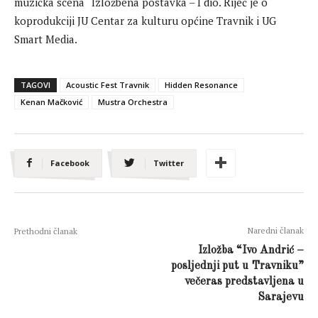
muzička scena“ Izložbena postavka – I dio. Riječ je o
koprodukciji JU Centar za kulturu općine Travnik i UG
Smart Media.
TAGOVI
Acoustic Fest Travnik
Hidden Resonance
Kenan Mačković
Mustra Orchestra
Facebook
Twitter
Naredni članak
Prethodni članak
Izložba “Ivo Andrić –
posljednji put u Travniku”
večeras predstavljena u
Sarajevu