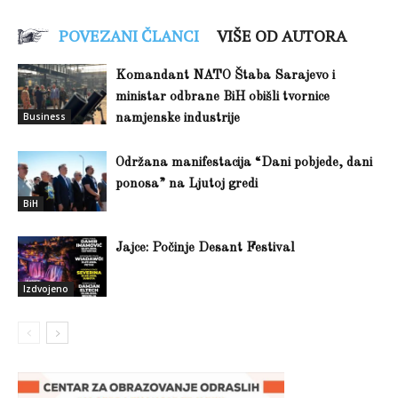
POVEZANI ČLANCI
VIŠE OD AUTORA
Komandant NATO Štaba Sarajevo i
ministar odbrane BiH obišli tvornice
Business
namjenske industrije
Održana manifestacija “Dani pobjede, dani
ponosa” na Ljutoj gredi
BiH
Jajce: Počinje Desant Festival
Izdvojeno