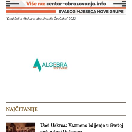
“Dani šejha Abdulvehaba Ilhamije Žepčaka” 2022
NAJČITANIJE
Uoči Uskrsa: Vazmeno bdijenje u Svetoj