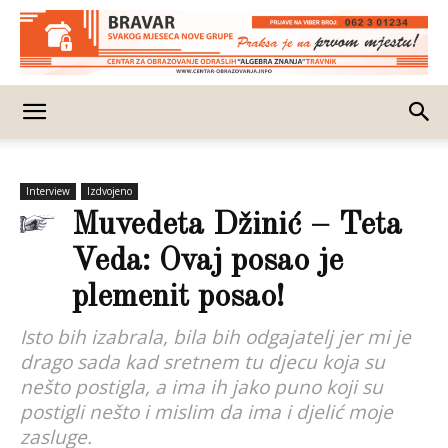
Interview
Izdvojeno
Muvedeta Džinić – Teta
Veda: Ovaj posao je
plemenit posao!
Isto bih izabrala, bila bih odgajatelj jer mi je
drago sada kad sretnem tu djecu koja su
nešto postigla, a ima ih jako puno koji su
postigli nešto i mislim da ima i djelić moje
zasluge.