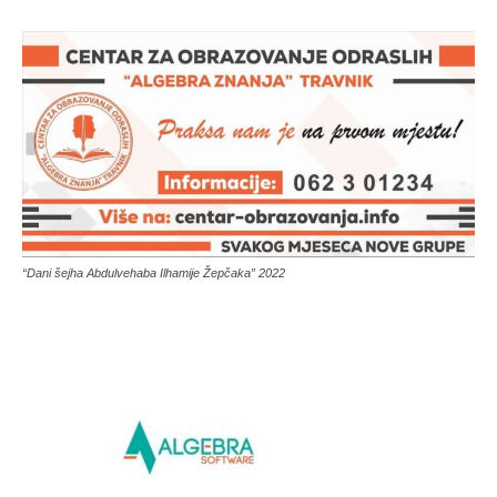
“Dani šejha Abdulvehaba Ilhamije Žepčaka” 2022