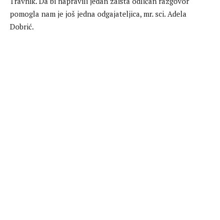
Travnik. Da bi napravili jedan zaista odličan razgovor
pomogla nam je još jedna odgajateljica, mr. sci. Adela
Dobrić.