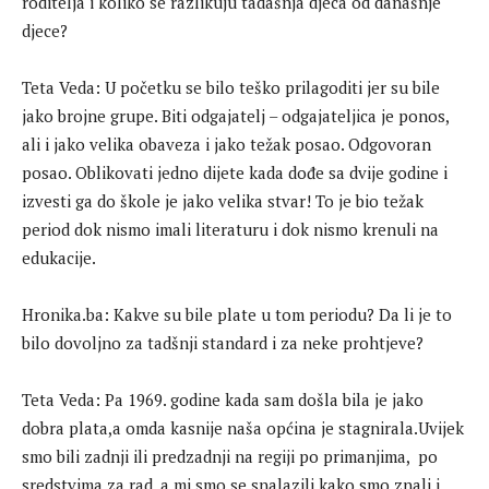
roditelja i koliko se razlikuju tadašnja djeca od današnje
djece?
Teta Veda: U početku se bilo teško prilagoditi jer su bile
jako brojne grupe. Biti odgajatelj – odgajateljica je ponos,
ali i jako velika obaveza i jako težak posao. Odgovoran
posao. Oblikovati jedno dijete kada dođe sa dvije godine i
izvesti ga do škole je jako velika stvar! To je bio težak
period dok nismo imali literaturu i dok nismo krenuli na
edukacije.
Hronika.ba: Kakve su bile plate u tom periodu? Da li je to
bilo dovoljno za tadšnji standard i za neke prohtjeve?
Teta Veda: Pa 1969. godine kada sam došla bila je jako
dobra plata,a omda kasnije naša općina je stagnirala.Uvijek
smo bili zadnji ili predzadnji na regiji po primanjima, po
sredstvima za rad, a mi smo se snalazili kako smo znali i