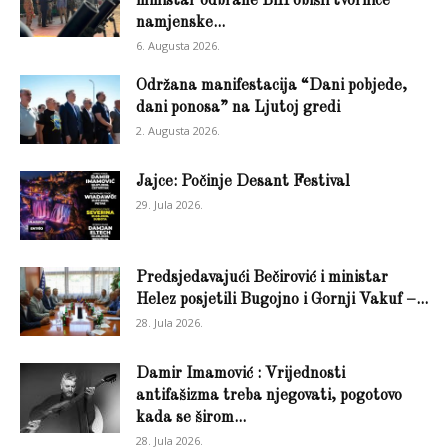
ministar odbrane BiH obišli tvornice
namjenske...
6. Augusta 2026.
Održana manifestacija “Dani pobjede,
dani ponosa” na Ljutoj gredi
2. Augusta 2026.
Jajce: Počinje Desant Festival
29. Jula 2026.
Predsjedavajući Bečirović i ministar
Helez posjetili Bugojno i Gornji Vakuf –...
28. Jula 2026.
Damir Imamović : Vrijednosti
antifašizma treba njegovati, pogotovo
kada se širom...
28. Jula 2026.