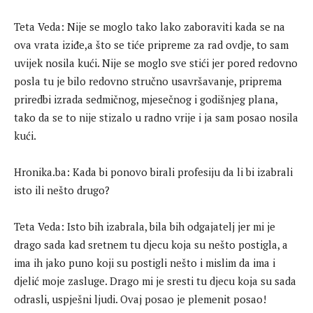
Teta Veda: Nije se moglo tako lako zaboraviti kada se na
ova vrata iziđe,a što se tiće pripreme za rad ovdje, to sam
uvijek nosila kući. Nije se moglo sve stići jer pored redovno
posla tu je bilo redovno stručno usavršavanje, priprema
priredbi izrada sedmičnog, mjesečnog i godišnjeg plana,
tako da se to nije stizalo u radno vrije i ja sam posao nosila
kući.
Hronika.ba: Kada bi ponovo birali profesiju da li bi izabrali
isto ili nešto drugo?
Teta Veda: Isto bih izabrala, bila bih odgajatelj jer mi je
drago sada kad sretnem tu djecu koja su nešto postigla, a
ima ih jako puno koji su postigli nešto i mislim da ima i
djelić moje zasluge. Drago mi je sresti tu djecu koja su sada
odrasli, uspješni ljudi. Ovaj posao je plemenit posao!