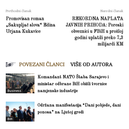
Prethodni članak
Naredni članak
Promovisan roman
REKORDNA NAPLATA
„Sakupljač slova“ Edina
JAVNIH PRIHODA: Poreski
Urjana Kukavice
obveznici u FBiH u prošloj
godini uplatili preko 7,3
milijardi KM
POVEZANI ČLANCI
VIŠE OD AUTORA
Komandant NATO Štaba Sarajevo i
ministar odbrane BiH obišli tvornice
Business
namjenske industrije
Održana manifestacija “Dani pobjede, dani
ponosa” na Ljutoj gredi
BiH