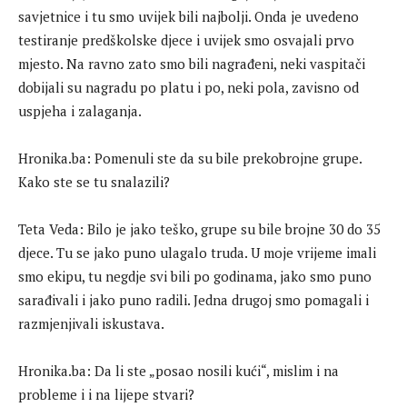
savjetnice i tu smo uvijek bili najbolji. Onda je uvedeno
testiranje predškolske djece i uvijek smo osvajali prvo
mjesto. Na ravno zato smo bili nagrađeni, neki vaspitači
dobijali su nagradu po platu i po, neki pola, zavisno od
uspjeha i zalaganja.
Hronika.ba: Pomenuli ste da su bile prekobrojne grupe.
Kako ste se tu snalazili?
Teta Veda: Bilo je jako teško, grupe su bile brojne 30 do 35
djece. Tu se jako puno ulagalo truda. U moje vrijeme imali
smo ekipu, tu negdje svi bili po godinama, jako smo puno
sarađivali i jako puno radili. Jedna drugoj smo pomagali i
razmjenjivali iskustava.
Hronika.ba: Da li ste „posao nosili kući“, mislim i na
probleme i i na lijepe stvari?