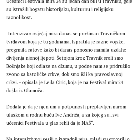
Učesnici Festivala mira'24 su jedan dan bili u Travniku, gdje
su istražili bogatu historijsku, kulturnu i religijsku
raznolikost.
-Intenzivan osjećaj mira danas se prožimao Travničkom
tvrđavom koja je tu godinama. Ispratila je razne vojske,
pregrmila ratove kako bi danas ponosno mamila uzdahe
divljenja njenoj ljepoti. Šetnjom kroz Travnik sreli smo
Bošnjake koji odlaze na džumu, u podne nam se pridružilo
zvono sa katoličke crkve, dok smo išli ka pravoslavnoj
crkvi. – opisala je Lejla Ćirić, koja je na Festival mira'24
došla iz Glamoča.
Dodala je da je njen um u potpunosti preplavljen mirom
ulaskom u rodnu kuću Ive Andrića, a za kojeg su „svi
učesnici Festivala u glas rekli da je NAŠ“.
Na interaktivnoj sesiji o izgradnji mira, mladi su govorili o