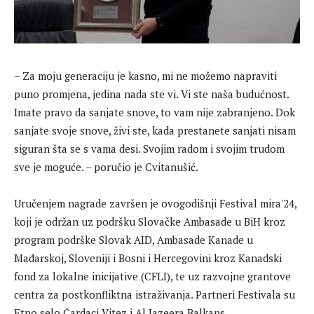
– Za moju generaciju je kasno, mi ne možemo napraviti
puno promjena, jedina nada ste vi. Vi ste naša budućnost.
Imate pravo da sanjate snove, to vam nije zabranjeno. Dok
sanjate svoje snove, živi ste, kada prestanete sanjati nisam
siguran šta se s vama desi. Svojim radom i svojim trudom
sve je moguće. – poručio je Cvitanušić.
Uručenjem nagrade završen je ovogodišnji Festival mira'24,
koji je održan uz podršku Slovačke Ambasade u BiH kroz
program podrške Slovak AID, Ambasade Kanade u
Mađarskoj, Sloveniji i Bosni i Hercegovini kroz Kanadski
fond za lokalne inicijative (CFLI), te uz razvojne grantove
centra za postkonfliktna istraživanja. Partneri Festivala su
Etno selo Čardaci Vitez i Al Jazeera Balkans.