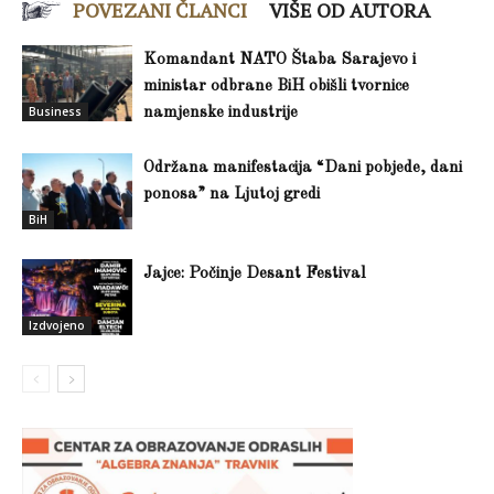
POVEZANI ČLANCI
VIŠE OD AUTORA
Komandant NATO Štaba Sarajevo i
ministar odbrane BiH obišli tvornice
Business
namjenske industrije
Održana manifestacija “Dani pobjede, dani
ponosa” na Ljutoj gredi
BiH
Jajce: Počinje Desant Festival
Izdvojeno