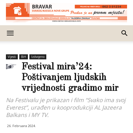
Vijesti
BiH
Izdvojeno
Festival mira’24:
Poštivanjem ljudskih
vrijednosti gradimo mir
Na Festivalu je prikazan i film “Svako ima svoj
Everest”, urađen u kooprodukciji AL Jazeera
Balkans i MY TV.
26. Februara 2024.