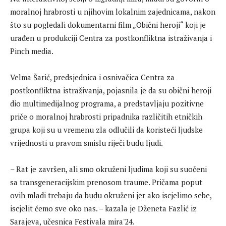
moralnoj hrabrosti u njihovim lokalnim zajednicama, nakon
što su pogledali dokumentarni film „Obični heroji“ koji je
urađen u produkciji Centra za postkonfliktna istraživanja i
Pinch media.
Velma Šarić, predsjednica i osnivačica Centra za
postkonfliktna istraživanja, pojasnila je da su obični heroji
dio multimedijalnog programa, a predstavljaju pozitivne
priče o moralnoj hrabrosti pripadnika različitih etničkih
grupa koji su u vremenu zla odlučili da koristeći ljudske
vrijednosti u pravom smislu riječi budu ljudi.
– Rat je završen, ali smo okruženi ljudima koji su suočeni
sa transgeneracijskim prenosom traume. Pričama poput
ovih mladi trebaju da budu okruženi jer ako iscjelimo sebe,
iscjelit ćemo sve oko nas. – kazala je Dženeta Fazlić iz
Sarajeva, učesnica Festivala mira'24.