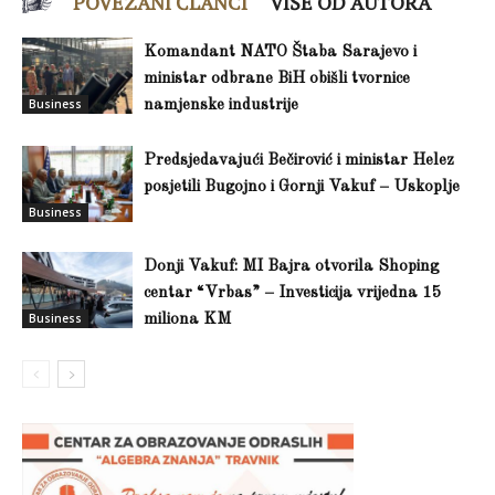
POVEZANI ČLANCI
VIŠE OD AUTORA
Komandant NATO Štaba Sarajevo i
ministar odbrane BiH obišli tvornice
Business
namjenske industrije
Predsjedavajući Bečirović i ministar Helez
posjetili Bugojno i Gornji Vakuf – Uskoplje
Business
Donji Vakuf: MI Bajra otvorila Shoping
centar “Vrbas” – Investicija vrijedna 15
Business
miliona KM