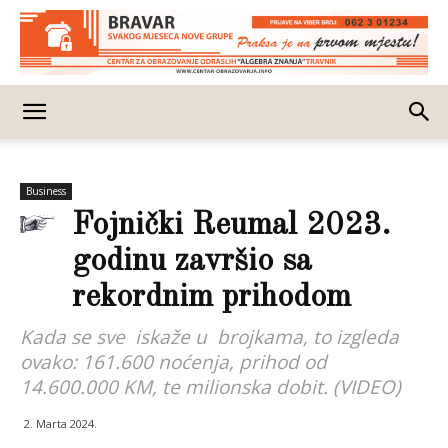
Business
Fojnički Reumal 2023.
godinu završio sa
rekordnim prihodom
Kada se sve iskaže u brojkama, to izgleda
ovako: 161.600 noćenja, prihod od
14.600.000 KM, te milionska dobit. (VIDEO)
2. Marta 2024.