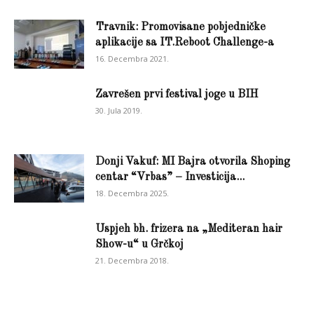
Travnik: Promovisane pobjedničke
aplikacije sa IT.Reboot Challenge-a
16. Decembra 2021.
Zavrešen prvi festival joge u BIH
30. Jula 2019.
Donji Vakuf: MI Bajra otvorila Shoping
centar “Vrbas” – Investicija...
18. Decembra 2025.
Uspjeh bh. frizera na „Mediteran hair
Show-u“ u Grčkoj
21. Decembra 2018.