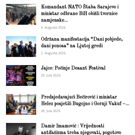
Komandant NATO Štaba Sarajevo i
ministar odbrane BiH obišli tvornice
namjenske...
6. Augusta 2026.
Održana manifestacija “Dani pobjede,
dani ponosa” na Ljutoj gredi
2. Augusta 2026.
Jajce: Počinje Desant Festival
29. Jula 2026.
Predsjedavajući Bečirović i ministar
Helez posjetili Bugojno i Gornji Vakuf –...
28. Jula 2026.
Damir Imamović : Vrijednosti
antifašizma treba njegovati, pogotovo