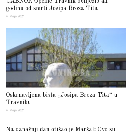
UABNOR Općine Travnik obilježio 41
godinu od smrti Josipa Broza Tita
4. Maja 2021.
Oskrnavljena bista „Josipa Broza Tita“ u
Travniku
4. Maja 2021.
Na današnji dan otišao je Maršal: Ovo su